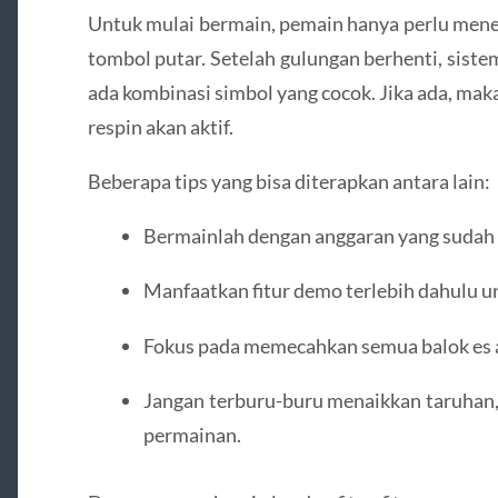
Untuk mulai bermain, pemain hanya perlu mene
tombol putar. Setelah gulungan berhenti, sist
ada kombinasi simbol yang cocok. Jika ada, mak
respin akan aktif.
Beberapa tips yang bisa diterapkan antara lain:
Bermainlah dengan anggaran yang sudah 
Manfaatkan fitur demo terlebih dahulu 
Fokus pada memecahkan semua balok es ag
Jangan terburu-buru menaikkan taruhan
permainan.