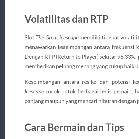
Volatilitas dan RTP
Slot
The Great Icescape
memiliki tingkat volatili
menawarkan keseimbangan antara frekuensi 
Dengan RTP (Return to Player) sekitar 96.33%, 
memberikan peluang menang yang cukup baik b
Keseimbangan antara resiko dan potensi k
Icescape
cocok untuk berbagai jenis pemain, 
panjang maupun yang mencari hiburan dengan p
Cara Bermain dan Tips