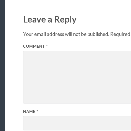
Leave a Reply
Your email address will not be published.
Required 
COMMENT
*
NAME
*