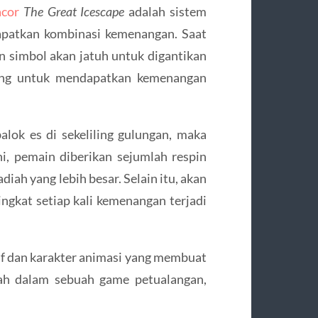
acor
The Great Icescape
adalah sistem
dapatkan kombinasi kemenangan. Saat
n simbol akan jatuh untuk digantikan
uang untuk mendapatkan kemenangan
lok es di sekeliling gulungan, maka
ini, pemain diberikan sejumlah respin
h yang lebih besar. Selain itu, akan
ngkat setiap kali kemenangan terjadi
tif dan karakter animasi yang membuat
sah dalam sebuah game petualangan,