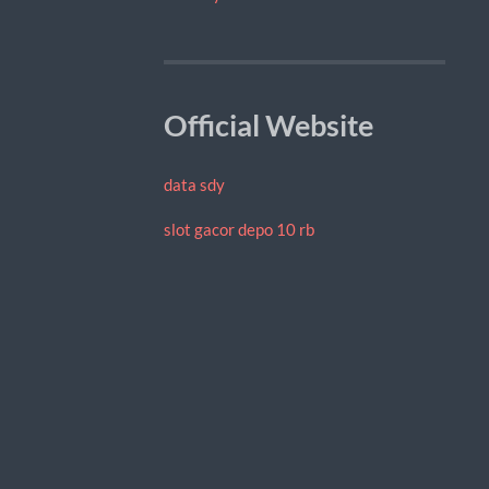
Official Website
data sdy
slot gacor depo 10 rb