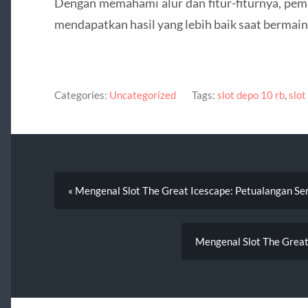
Dengan memahami alur dan fitur-fiturnya, pem
mendapatkan hasil yang lebih baik saat bermain
Categories:
Uncategorized
Tags:
slot depo 10 rb
,
slot
« Mengenal Slot The Great Icescape: Petualangan Ser
Mengenal Slot The Great 