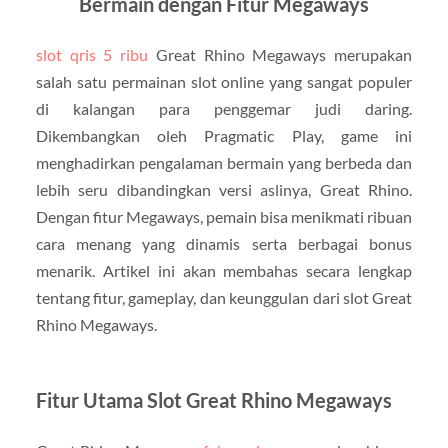
Bermain dengan Fitur Megaways
slot qris 5 ribu
Great Rhino Megaways merupakan
salah satu permainan slot online yang sangat populer
di kalangan para penggemar judi daring.
Dikembangkan oleh Pragmatic Play, game ini
menghadirkan pengalaman bermain yang berbeda dan
lebih seru dibandingkan versi aslinya, Great Rhino.
Dengan fitur Megaways, pemain bisa menikmati ribuan
cara menang yang dinamis serta berbagai bonus
menarik. Artikel ini akan membahas secara lengkap
tentang fitur, gameplay, dan keunggulan dari slot Great
Rhino Megaways.
Fitur Utama Slot Great Rhino Megaways