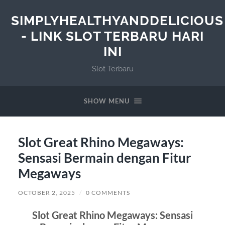
SIMPLYHEALTHYANDDELICIOUS
- LINK SLOT TERBARU HARI
INI
Slot Terbaru
SHOW MENU
Slot Great Rhino Megaways:
Sensasi Bermain dengan Fitur
Megaways
OCTOBER 2, 2025
/
0 COMMENTS
Slot Great Rhino Megaways: Sensasi