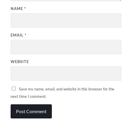
NAME
*
EMAIL
*
WEBSITE
Save my name, email, and website in this browser for the
next time I comment.