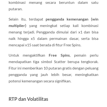
kombinasi menang secara beruntun dalam satu
putaran.
Selain itu, terdapat
pengganda kemenangan (win
multiplier)
yang meningkat setiap kali kombinasi
menang terjadi. Pengganda dimulai dari x1 dan bisa
naik hingga x5 dalam permainan dasar, serta bisa
mencapai x15 saat berada di fitur Free Spins.
Untuk mengaktifkan
Free Spins
, pemain perlu
mendapatkan tiga simbol Scatter berupa tengkorak.
Fitur ini memberikan 10 putaran gratis dengan peluang
pengganda yang jauh lebih besar, meningkatkan
potensi kemenangan secara signifikan.
RTP dan Volatilitas