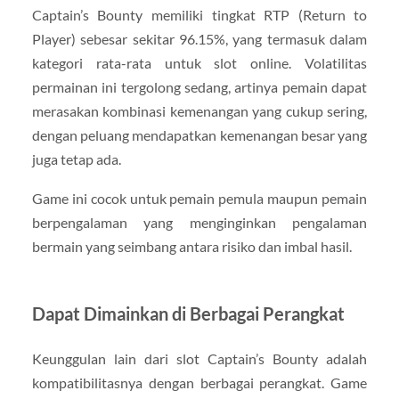
Captain’s Bounty memiliki tingkat RTP (Return to
Player) sebesar sekitar 96.15%, yang termasuk dalam
kategori rata-rata untuk slot online. Volatilitas
permainan ini tergolong sedang, artinya pemain dapat
merasakan kombinasi kemenangan yang cukup sering,
dengan peluang mendapatkan kemenangan besar yang
juga tetap ada.
Game ini cocok untuk pemain pemula maupun pemain
berpengalaman yang menginginkan pengalaman
bermain yang seimbang antara risiko dan imbal hasil.
Dapat Dimainkan di Berbagai Perangkat
Keunggulan lain dari slot Captain’s Bounty adalah
kompatibilitasnya dengan berbagai perangkat. Game