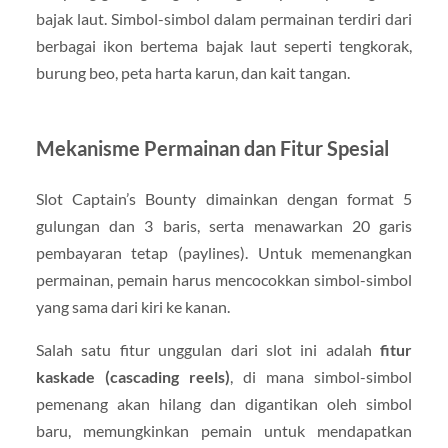
bajak laut. Simbol-simbol dalam permainan terdiri dari
berbagai ikon bertema bajak laut seperti tengkorak,
burung beo, peta harta karun, dan kait tangan.
Mekanisme Permainan dan Fitur Spesial
Slot Captain’s Bounty dimainkan dengan format 5
gulungan dan 3 baris, serta menawarkan 20 garis
pembayaran tetap (paylines). Untuk memenangkan
permainan, pemain harus mencocokkan simbol-simbol
yang sama dari kiri ke kanan.
Salah satu fitur unggulan dari slot ini adalah
fitur
kaskade (cascading reels)
, di mana simbol-simbol
pemenang akan hilang dan digantikan oleh simbol
baru, memungkinkan pemain untuk mendapatkan