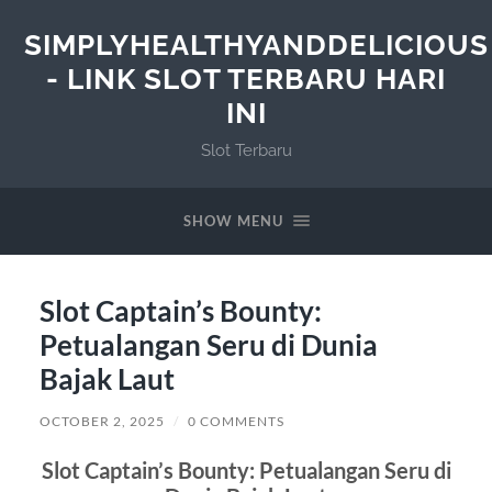
SIMPLYHEALTHYANDDELICIOUS
- LINK SLOT TERBARU HARI
INI
Slot Terbaru
SHOW MENU
Slot Captain’s Bounty:
Petualangan Seru di Dunia
Bajak Laut
OCTOBER 2, 2025
/
0 COMMENTS
Slot Captain’s Bounty: Petualangan Seru di