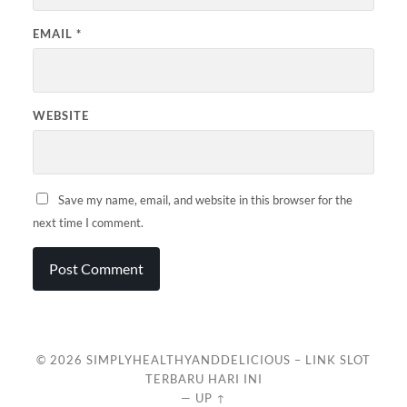
EMAIL
*
WEBSITE
Save my name, email, and website in this browser for the
next time I comment.
© 2026
SIMPLYHEALTHYANDDELICIOUS – LINK SLOT
TERBARU HARI INI
—
UP ↑