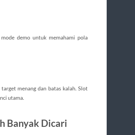
an mode demo untuk memahami pola
 target menang dan batas kalah. Slot
unci utama.
ah Banyak Dicari