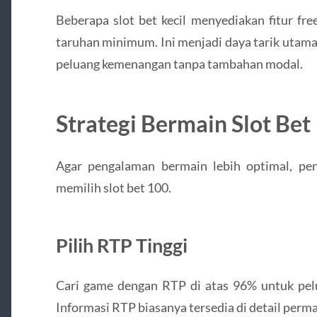
Beberapa slot bet kecil menyediakan fitur fre
taruhan minimum. Ini menjadi daya tarik utama
peluang kemenangan tanpa tambahan modal.
Strategi Bermain Slot Bet
Agar pengalaman bermain lebih optimal, pe
memilih slot bet 100.
Pilih RTP Tinggi
Cari game dengan RTP di atas 96% untuk pelu
Informasi RTP biasanya tersedia di detail perm