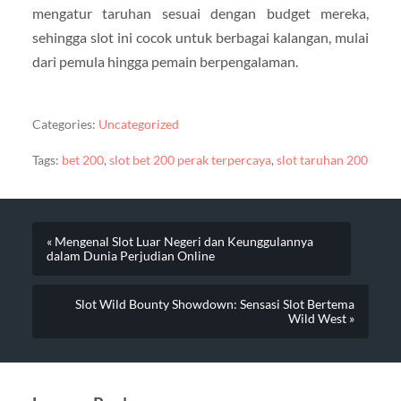
mengatur taruhan sesuai dengan budget mereka,
sehingga slot ini cocok untuk berbagai kalangan, mulai
dari pemula hingga pemain berpengalaman.
Categories:
Uncategorized
Tags:
bet 200
,
slot bet 200 perak terpercaya
,
slot taruhan 200
« Mengenal Slot Luar Negeri dan Keunggulannya
dalam Dunia Perjudian Online
Slot Wild Bounty Showdown: Sensasi Slot Bertema
Wild West »