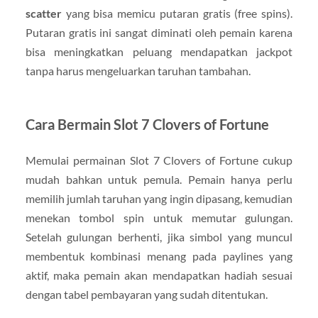
scatter
yang bisa memicu putaran gratis (free spins).
Putaran gratis ini sangat diminati oleh pemain karena
bisa meningkatkan peluang mendapatkan jackpot
tanpa harus mengeluarkan taruhan tambahan.
Cara Bermain Slot 7 Clovers of Fortune
Memulai permainan Slot 7 Clovers of Fortune cukup
mudah bahkan untuk pemula. Pemain hanya perlu
memilih jumlah taruhan yang ingin dipasang, kemudian
menekan tombol spin untuk memutar gulungan.
Setelah gulungan berhenti, jika simbol yang muncul
membentuk kombinasi menang pada paylines yang
aktif, maka pemain akan mendapatkan hadiah sesuai
dengan tabel pembayaran yang sudah ditentukan.