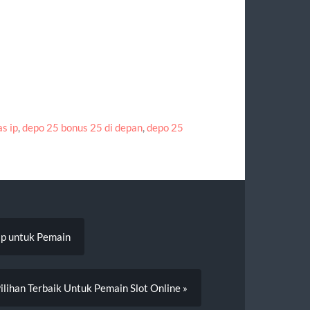
s ip
,
depo 25 bonus 25 di depan
,
depo 25
ap untuk Pemain
ilihan Terbaik Untuk Pemain Slot Online »