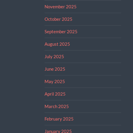
November 2025
October 2025
September 2025
August 2025
July 2025
June 2025
May 2025
April 2025
March 2025
February 2025
January 2025