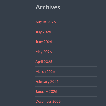
Archives
August 2026
July 2026
June 2026
May 2026
April 2026
March 2026
February 2026
January 2026
December 2025