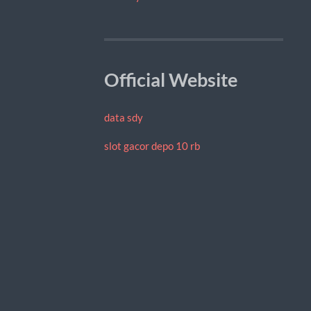
Official Website
data sdy
slot gacor depo 10 rb