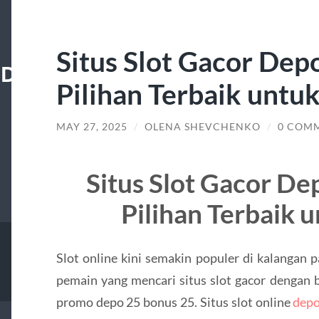
Situs Slot Gacor Dep
DDELICIOUS
Pilihan Terbaik untu
MAY 27, 2025
/
OLENA SHEVCHENKO
/
0 COM
Situs Slot Gacor De
Pilihan Terbaik 
Slot online kini semakin populer di kalangan p
pemain yang mencari situs slot gacor dengan 
promo depo 25 bonus 25. Situs slot online
depo