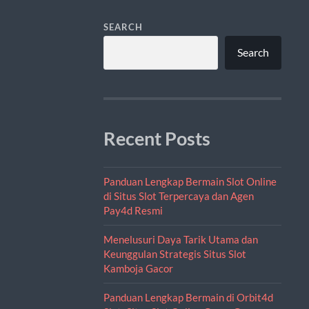
SEARCH
Search
Recent Posts
Panduan Lengkap Bermain Slot Online
di Situs Slot Terpercaya dan Agen
Pay4d Resmi
Menelusuri Daya Tarik Utama dan
Keunggulan Strategis Situs Slot
Kamboja Gacor
Panduan Lengkap Bermain di Orbit4d