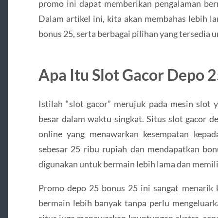
promo ini dapat memberikan pengalaman ber
Dalam artikel ini, kita akan membahas lebih la
bonus 25, serta berbagai pilihan yang tersedia 
Apa Itu Slot Gacor Depo 
Istilah “slot gacor” merujuk pada mesin slo
besar dalam waktu singkat. Situs slot gacor d
online yang menawarkan kesempatan kepad
sebesar 25 ribu rupiah dan mendapatkan bonu
digunakan untuk bermain lebih lama dan memilik
Promo depo 25 bonus 25 ini sangat menarik
bermain lebih banyak tanpa perlu mengeluarka