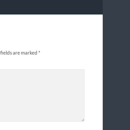
fields are marked
*