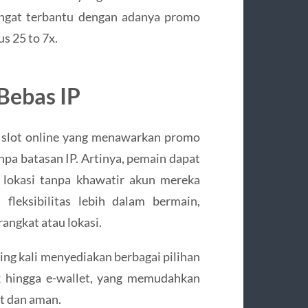
angat terbantu dengan adanya promo
s 25 to 7x.
Bebas IP
s slot online yang menawarkan promo
pa batasan IP. Artinya, pemain dapat
 lokasi tanpa khawatir akun mereka
fleksibilitas lebih dalam bermain,
angkat atau lokasi.
ring kali menyediakan berbagai pilihan
k hingga e-wallet, yang memudahkan
t dan aman.