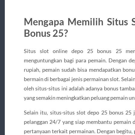
Mengapa Memilih Situs 
Bonus 25?
Situs slot online depo 25 bonus 25 mem
menguntungkan bagi para pemain. Dengan depos
rupiah, pemain sudah bisa mendapatkan bonus
bermain di berbagai jenis permainan slot. Selai
oleh situs-situs ini adalah adanya bonus tamba
yang semakin meningkatkan peluang pemain un
Selain itu, situs-situs slot depo 25 bonus 25
pelanggan 24/7 yang siap membantu pemain d
pertanyaan terkait permainan. Dengan begitu,