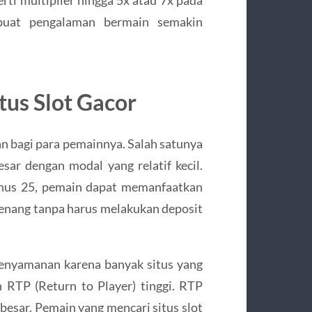
rti multiplier hingga 5x atau 7x pada
buat pengalaman bermain semakin
tus Slot Gacor
n bagi para pemainnya. Salah satunya
ar dengan modal yang relatif kecil.
nus 25, pemain dapat memanfaatkan
enang tanpa harus melakukan deposit
kenyamanan karena banyak situs yang
RTP (Return to Player) tinggi. RTP
 besar. Pemain yang mencari situs slot