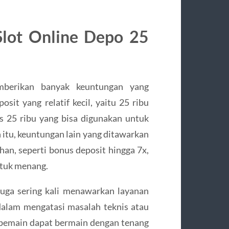
Slot Online Depo 25
berikan banyak keuntungan yang
it yang relatif kecil, yaitu 25 ribu
 25 ribu yang bisa digunakan untuk
n itu, keuntungan lain yang ditawarkan
han, seperti bonus deposit hingga 7x,
tuk menang.
 juga sering kali menawarkan layanan
alam mengatasi masalah teknis atau
 pemain dapat bermain dengan tenang