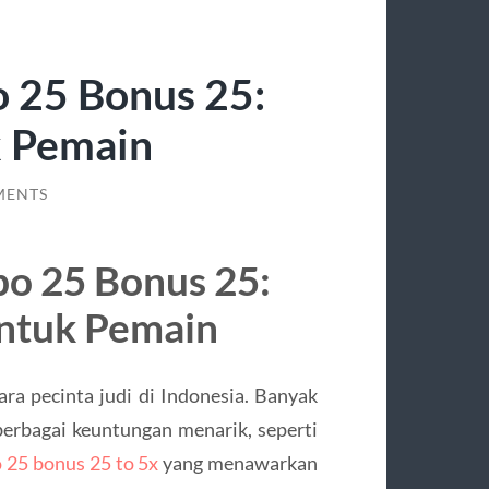
o 25 Bonus 25:
k Pemain
MENTS
po 25 Bonus 25:
untuk Pemain
ara pecinta judi di Indonesia. Banyak
berbagai keuntungan menarik, seperti
 25 bonus 25 to 5x
yang menawarkan