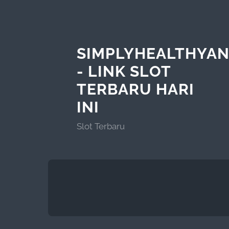
SIMPLYHEALTHYAN
- LINK SLOT
TERBARU HARI
INI
Slot Terbaru