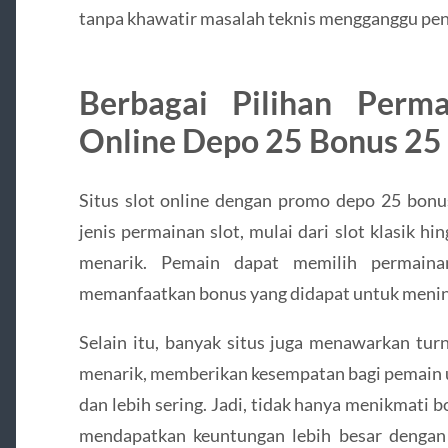
tanpa khawatir masalah teknis mengganggu pe
Berbagai Pilihan Perma
Online Depo 25 Bonus 25
Situs slot online dengan promo depo 25 bonu
jenis permainan slot, mulai dari slot klasik hin
menarik. Pemain dapat memilih permaina
memanfaatkan bonus yang didapat untuk meni
Selain itu, banyak situs juga menawarkan tu
menarik, memberikan kesempatan bagi pemain 
dan lebih sering. Jadi, tidak hanya menikmati 
mendapatkan keuntungan lebih besar dengan