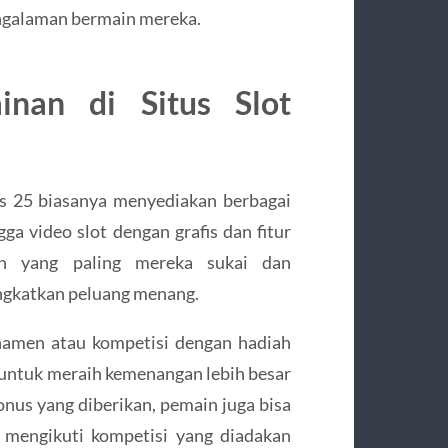
ngalaman bermain mereka.
inan di Situs Slot
s 25 biasanya menyediakan berbagai
gga video slot dengan grafis dan fitur
n yang paling mereka sukai dan
ngkatkan peluang menang.
rnamen atau kompetisi dengan hadiah
untuk meraih kemenangan lebih besar
bonus yang diberikan, pemain juga bisa
 mengikuti kompetisi yang diadakan