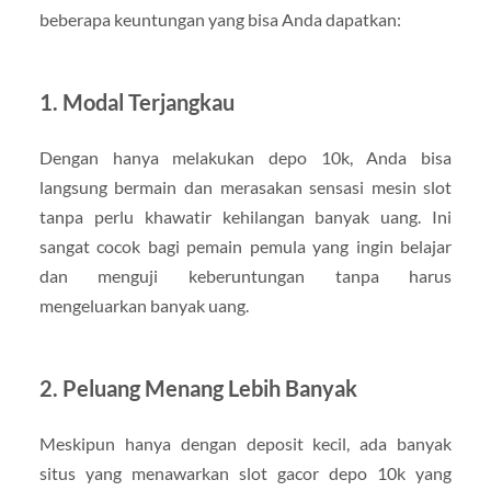
beberapa keuntungan yang bisa Anda dapatkan:
1. Modal Terjangkau
Dengan hanya melakukan depo 10k, Anda bisa
langsung bermain dan merasakan sensasi mesin slot
tanpa perlu khawatir kehilangan banyak uang. Ini
sangat cocok bagi pemain pemula yang ingin belajar
dan menguji keberuntungan tanpa harus
mengeluarkan banyak uang.
2. Peluang Menang Lebih Banyak
Meskipun hanya dengan deposit kecil, ada banyak
situs yang menawarkan slot gacor depo 10k yang