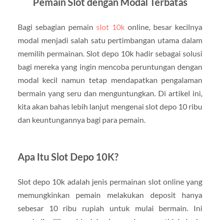
Pemain Slot dengan Modal Terbatas
Bagi sebagian pemain
slot 10k
online, besar kecilnya
modal menjadi salah satu pertimbangan utama dalam
memilih permainan. Slot depo 10k hadir sebagai solusi
bagi mereka yang ingin mencoba peruntungan dengan
modal kecil namun tetap mendapatkan pengalaman
bermain yang seru dan menguntungkan. Di artikel ini,
kita akan bahas lebih lanjut mengenai slot depo 10 ribu
dan keuntungannya bagi para pemain.
Apa Itu Slot Depo 10K?
Slot depo 10k adalah jenis permainan slot online yang
memungkinkan pemain melakukan deposit hanya
sebesar 10 ribu rupiah untuk mulai bermain. Ini