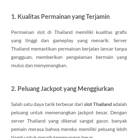
1.
Kualitas Permainan yang Terjamin
Permainan slot di Thailand memiliki kualitas grafis
yang tinggi dan gameplay yang menarik. Server
Thailand memastikan permainan berjalan lancar tanpa
gangguan, memberikan pengalaman bermain yang
mulus dan menyenangkan.
2.
Peluang Jackpot yang Menggiurkan
Salah satu daya tarik terbesar dari
slot Thailand
adalah
peluang untuk memenangkan jackpot besar. Dengan
server Thailand yang dikenal sangat gacor, banyak
pemain merasa bahwa mereka memiliki peluang lebih
tinggi untuk meraih kemenangan besar.