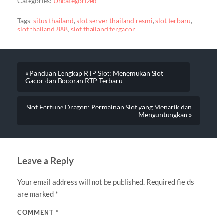
Categories:
Uncategorized
Tags:
situs thailand
,
slot server thailand resmi
,
slot terbaru
,
slot thailand 888
,
slot thailand tergacor
« Panduan Lengkap RTP Slot: Menemukan Slot
Gacor dan Bocoran RTP Terbaru
Slot Fortune Dragon: Permainan Slot yang Menarik dan
Menguntungkan »
Leave a Reply
Your email address will not be published.
Required fields
are marked
*
COMMENT
*