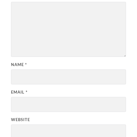
NAME
*
EMAIL
*
WEBSITE