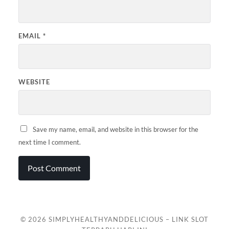
EMAIL
*
WEBSITE
Save my name, email, and website in this browser for the
next time I comment.
© 2026
SIMPLYHEALTHYANDDELICIOUS – LINK SLOT