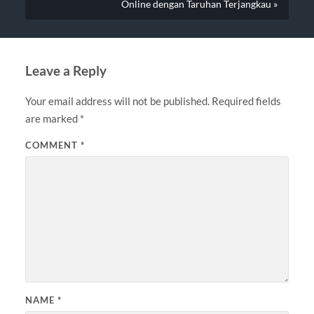
Online dengan Taruhan Terjangkau »
Leave a Reply
Your email address will not be published.
Required fields
are marked
*
COMMENT
*
NAME
*