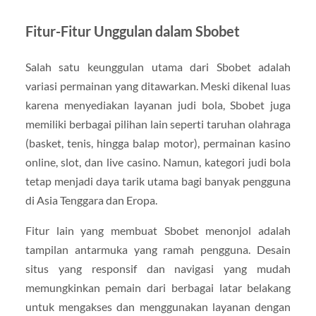
Fitur-Fitur Unggulan dalam Sbobet
Salah satu keunggulan utama dari Sbobet adalah
variasi permainan yang ditawarkan. Meski dikenal luas
karena menyediakan layanan judi bola, Sbobet juga
memiliki berbagai pilihan lain seperti taruhan olahraga
(basket, tenis, hingga balap motor), permainan kasino
online, slot, dan live casino. Namun, kategori judi bola
tetap menjadi daya tarik utama bagi banyak pengguna
di Asia Tenggara dan Eropa.
Fitur lain yang membuat Sbobet menonjol adalah
tampilan antarmuka yang ramah pengguna. Desain
situs yang responsif dan navigasi yang mudah
memungkinkan pemain dari berbagai latar belakang
untuk mengakses dan menggunakan layanan dengan