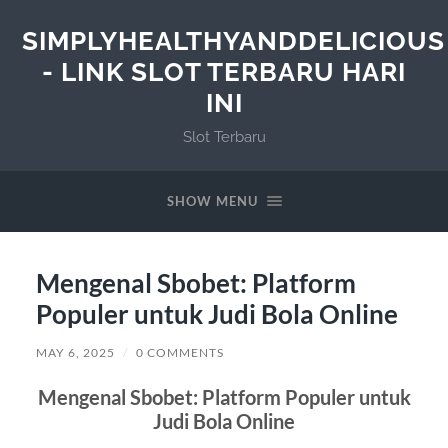
SIMPLYHEALTHYANDDELICIOUS
- LINK SLOT TERBARU HARI
INI
Slot Terbaru
SHOW MENU
Mengenal Sbobet: Platform
Populer untuk Judi Bola Online
MAY 6, 2025
/
0 COMMENTS
Mengenal Sbobet: Platform Populer untuk
Judi Bola Online