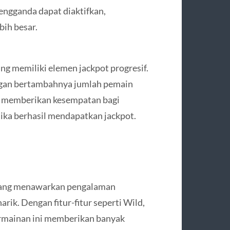
pengganda dapat diaktifkan,
ih besar.
ng memiliki elemen jackpot progresif.
engan bertambahnya jumlah pemain
ni memberikan kesempatan bagi
ika berhasil mendapatkan jackpot.
 yang menawarkan pengalaman
ik. Dengan fitur-fitur seperti Wild,
permainan ini memberikan banyak