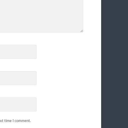
ext time I comment.