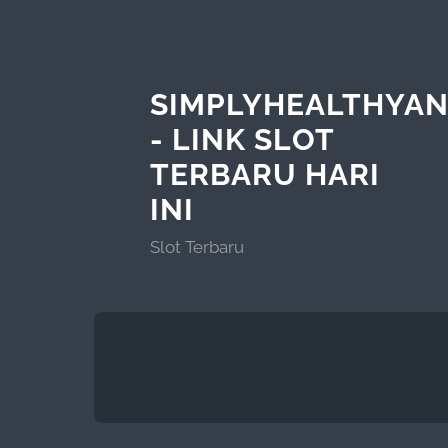
SIMPLYHEALTHYAN
- LINK SLOT
TERBARU HARI
INI
Slot Terbaru