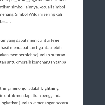
tikan simbol lainnya, kecuali simbol
nang. Simbol Wild ini sering kali
besar.
ter
yang dapat memicu fitur
Free
rhasil mendapatkan tiga atau lebih
a akan memperoleh sejumlah putaran
patan untuk meraih kemenangan tanpa
htning menonjol adalah
Lightning
ain untuk mendapatkan pengganda
eningkatkan jumlah kemenangan secara