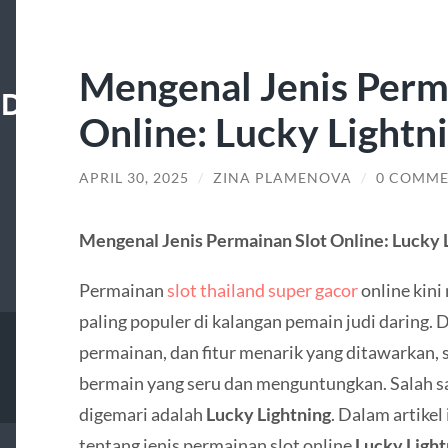
Mengenal Jenis Perm
DDELICIOUS
Online: Lucky Lightn
APRIL 30, 2025
/
ZINA PLAMENOVA
/
0 COMME
Mengenal Jenis Permainan Slot Online: Lucky 
Permainan
slot thailand super gacor
online kini
paling populer di kalangan pemain judi daring
permainan, dan fitur menarik yang ditawarkan,
bermain yang seru dan menguntungkan. Salah s
digemari adalah
Lucky Lightning
. Dalam artikel
tentang jenis permainan slot online
Lucky Light