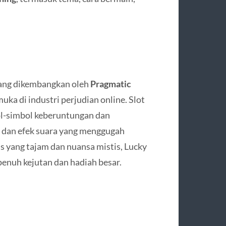
yang dikembangkan oleh
Pragmatic
uka di industri perjudian online. Slot
l-simbol keberuntungan dan
n dan efek suara yang menggugah
 yang tajam dan nuansa mistis, Lucky
nuh kejutan dan hadiah besar.