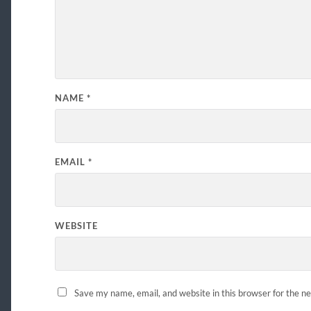
NAME
*
EMAIL
*
WEBSITE
Save my name, email, and website in this browser for the n