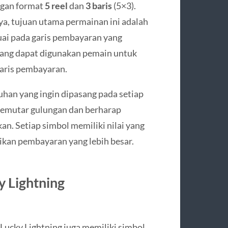
ngan format
5 reel
dan
3 baris
(5×3).
ya, tujuan utama permainan ini adalah
ai pada garis pembayaran yang
yang dapat digunakan pemain untuk
aris pembayaran.
uhan yang ingin dipasang pada setiap
emutar gulungan dan berharap
. Setiap simbol memiliki nilai yang
ikan pembayaran yang lebih besar.
y Lightning
 Lucky Lightning juga memiliki simbol