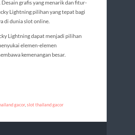
esain grafis yang menarik dan fitur-
ky Lightning pilihan yang tepat bagi
di dunia slot online.
ky Lightning dapat menjadi pilihan
 menyukai elemen-elemen
 membawa kemenangan besar.
hailand gacor
,
slot thailand gacor