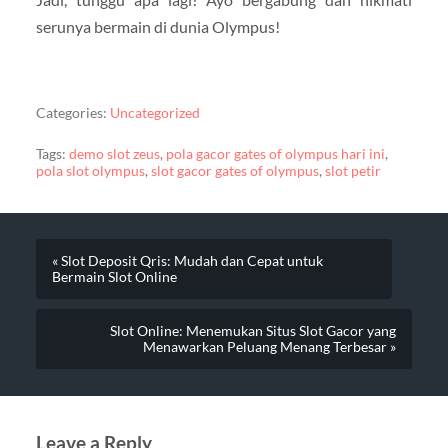
serunya bermain di dunia Olympus!
Categories:
Uncategorized
Tags:
demo slot zeus
,
pola gacor gates of olympus hari ini
,
pola slot olympus
,
slot gacor gates of olympus
,
slot petir
« Slot Deposit Qris: Mudah dan Cepat untuk
Bermain Slot Online
Slot Online: Menemukan Situs Slot Gacor yang
Menawarkan Peluang Menang Terbesar »
Leave a Reply