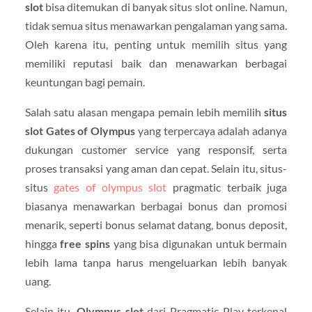
slot
bisa ditemukan di banyak situs slot online. Namun,
tidak semua situs menawarkan pengalaman yang sama.
Oleh karena itu, penting untuk memilih situs yang
memiliki reputasi baik dan menawarkan berbagai
keuntungan bagi pemain.
Salah satu alasan mengapa pemain lebih memilih
situs
slot Gates of Olympus
yang terpercaya adalah adanya
dukungan customer service yang responsif, serta
proses transaksi yang aman dan cepat. Selain itu, situs-
situs
gates of olympus slot
pragmatic terbaik juga
biasanya menawarkan berbagai bonus dan promosi
menarik, seperti bonus selamat datang, bonus deposit,
hingga
free spins
yang bisa digunakan untuk bermain
lebih lama tanpa harus mengeluarkan lebih banyak
uang.
Selain itu,
Olympus slot
dari Pragmatic Play terkenal