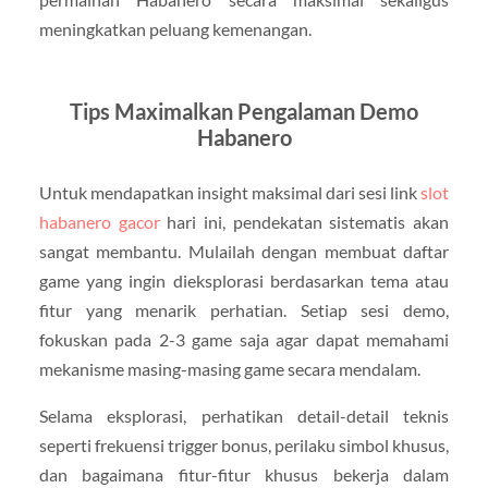
meningkatkan peluang kemenangan.
Tips Maximalkan Pengalaman Demo
Habanero
Untuk mendapatkan insight maksimal dari sesi link
slot
habanero gacor
hari ini, pendekatan sistematis akan
sangat membantu. Mulailah dengan membuat daftar
game yang ingin dieksplorasi berdasarkan tema atau
fitur yang menarik perhatian. Setiap sesi demo,
fokuskan pada 2-3 game saja agar dapat memahami
mekanisme masing-masing game secara mendalam.
Selama eksplorasi, perhatikan detail-detail teknis
seperti frekuensi trigger bonus, perilaku simbol khusus,
dan bagaimana fitur-fitur khusus bekerja dalam