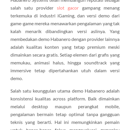
salah satu provider
slot gacor
gampang menang
terkemuka di industri iGaming, dan versi demo dari
game-game mereka menawarkan pengalaman yang tak
kalah menarik dibandingkan versi aslinya. Yang
membedakan demo Habanero dengan provider lainnya
adalah kualitas konten yang tetap premium meski
dimainkan secara gratis. Setiap elemen dari grafis yang
memukau, animasi halus, hingga soundtrack yang
immersive tetap dipertahankan utuh dalam versi
demo.
Salah satu keunggulan utama demo Habanero adalah
konsistensi kualitas across platform. Baik dimainkan
melalui desktop maupun perangkat mobile,
pengalaman bermain tetap optimal tanpa gangguan
teknis yang berarti. Hal ini memungkinkan pemain
untuk benar-benar fokus mengevaluasi gameplay