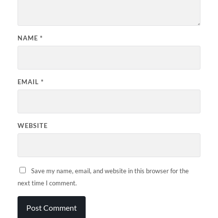
NAME
*
EMAIL
*
WEBSITE
Save my name, email, and website in this browser for the
next time I comment.