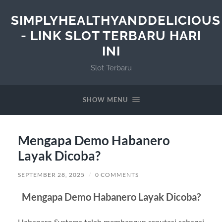
SIMPLYHEALTHYANDDELICIOUS
- LINK SLOT TERBARU HARI
INI
Slot Terbaru
SHOW MENU
Mengapa Demo Habanero
Layak Dicoba?
SEPTEMBER 28, 2025
/
0 COMMENTS
Mengapa Demo Habanero Layak Dicoba?
Habanero Systems telah membangun reputasi sebagai