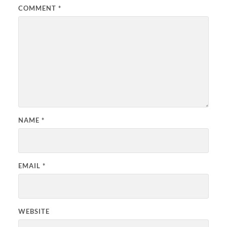
COMMENT
*
NAME
*
EMAIL
*
WEBSITE