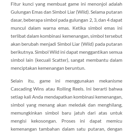
Fitur kunci yang membuat game ini menonjol adalah
Gulungan Emas dan Simbol Liar (Wild). Selama putaran
dasar, beberapa simbol pada gulungan 2, 3, dan 4 dapat
muncul dalam warna emas. Ketika simbol emas ini
terlibat dalam kombinasi kemenangan, simbol tersebut
akan berubah menjadi Simbol Liar (Wild) pada putaran
berikutnya. Simbol Wild ini dapat menggantikan semua
simbol lain (kecuali Scatter), sangat membantu dalam
menciptakan kemenangan beruntun.
Selain itu, game ini menggunakan mekanisme
Cascading Wins atau Rolling Reels. Ini berarti bahwa
setiap kali Anda mendapatkan kombinasi kemenangan,
simbol yang menang akan meledak dan menghilang,
memungkinkan simbol baru jatuh dari atas untuk
mengisi kekosongan. Proses ini dapat memicu
kemenangan tambahan dalam satu putaran, dengan