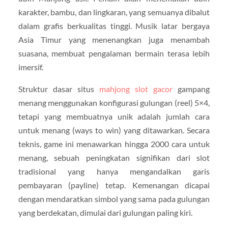
karakter, bambu, dan lingkaran, yang semuanya dibalut
dalam grafis berkualitas tinggi. Musik latar bergaya
Asia Timur yang menenangkan juga menambah
suasana, membuat pengalaman bermain terasa lebih
imersif.
Struktur dasar situs
mahjong slot gacor
gampang
menang menggunakan konfigurasi gulungan (reel) 5×4,
tetapi yang membuatnya unik adalah jumlah cara
untuk menang (ways to win) yang ditawarkan. Secara
teknis, game ini menawarkan hingga 2000 cara untuk
menang, sebuah peningkatan signifikan dari slot
tradisional yang hanya mengandalkan garis
pembayaran (payline) tetap. Kemenangan dicapai
dengan mendaratkan simbol yang sama pada gulungan
yang berdekatan, dimulai dari gulungan paling kiri.