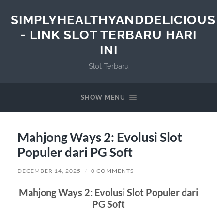
SIMPLYHEALTHYANDDELICIOUS
- LINK SLOT TERBARU HARI
INI
Slot Terbaru
SHOW MENU
Mahjong Ways 2: Evolusi Slot
Populer dari PG Soft
DECEMBER 14, 2025
/
0 COMMENTS
Mahjong Ways 2: Evolusi Slot Populer dari
PG Soft