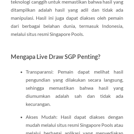
teknologi canggih untuk memastikan bahwa hasil yang
ditampilkan adalah hasil yang adil dan tidak ada
manipulasi. Hasil ini juga dapat diakses oleh pemain
dari berbagai belahan dunia, termasuk Indonesia,
melalui situs resmi Singapore Pools.
Mengapa Live Draw SGP Penting?
Transparansi: Pemain dapat melihat hasil
pengundian yang dilakukan secara langsung,
sehingga memastikan bahwa hasil yang
diumumkan adalah sah dan tidak ada
kecurangan.
Akses Mudah: Hasil dapat diakses dengan
mudah melalui situs resmi Singapore Pools atau
melalui berbagai aplikasi yang menyediakan