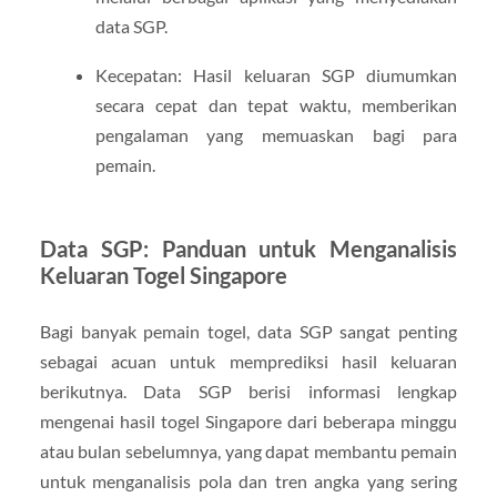
data SGP.
Kecepatan: Hasil keluaran SGP diumumkan
secara cepat dan tepat waktu, memberikan
pengalaman yang memuaskan bagi para
pemain.
Data SGP: Panduan untuk Menganalisis
Keluaran Togel Singapore
Bagi banyak pemain togel, data SGP sangat penting
sebagai acuan untuk memprediksi hasil keluaran
berikutnya. Data SGP berisi informasi lengkap
mengenai hasil togel Singapore dari beberapa minggu
atau bulan sebelumnya, yang dapat membantu pemain
untuk menganalisis pola dan tren angka yang sering