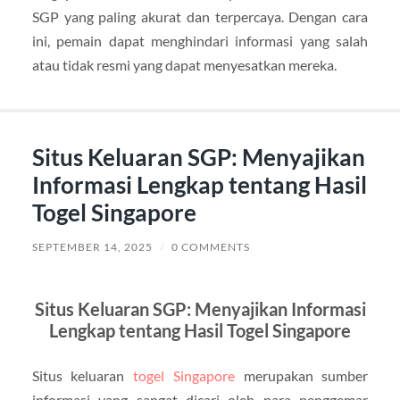
SGP yang paling akurat dan terpercaya. Dengan cara
ini, pemain dapat menghindari informasi yang salah
atau tidak resmi yang dapat menyesatkan mereka.
Situs Keluaran SGP: Menyajikan
Informasi Lengkap tentang Hasil
Togel Singapore
SEPTEMBER 14, 2025
/
0 COMMENTS
Situs Keluaran SGP: Menyajikan Informasi
Lengkap tentang Hasil Togel Singapore
Situs keluaran
togel Singapore
merupakan sumber
informasi yang sangat dicari oleh para penggemar