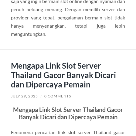
saja yang ingin bermain slot online dengan nyaman dan
penuh peluang menang. Dengan memilih server dan
provider yang tepat, pengalaman bermain slot tidak
hanya menyenangkan, tetapi juga lebih
menguntungkan.
Mengapa Link Slot Server
Thailand Gacor Banyak Dicari
dan Dipercaya Pemain
JULY 29, 2025
/
0 COMMENTS
Mengapa Link Slot Server Thailand Gacor
Banyak Dicari dan Dipercaya Pemain
Fenomena pencarian link slot server Thailand gacor