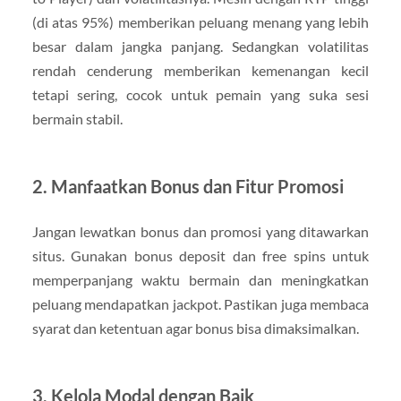
(di atas 95%) memberikan peluang menang yang lebih
besar dalam jangka panjang. Sedangkan volatilitas
rendah cenderung memberikan kemenangan kecil
tetapi sering, cocok untuk pemain yang suka sesi
bermain stabil.
2. Manfaatkan Bonus dan Fitur Promosi
Jangan lewatkan bonus dan promosi yang ditawarkan
situs. Gunakan bonus deposit dan free spins untuk
memperpanjang waktu bermain dan meningkatkan
peluang mendapatkan jackpot. Pastikan juga membaca
syarat dan ketentuan agar bonus bisa dimaksimalkan.
3. Kelola Modal dengan Baik