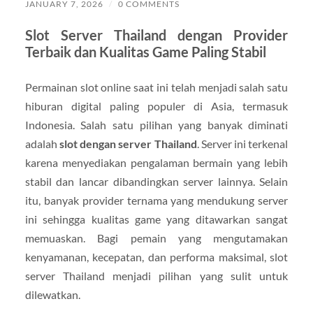
JANUARY 7, 2026
/
0 COMMENTS
Slot Server Thailand dengan Provider
Terbaik dan Kualitas Game Paling Stabil
Permainan slot online saat ini telah menjadi salah satu
hiburan digital paling populer di Asia, termasuk
Indonesia. Salah satu pilihan yang banyak diminati
adalah
slot dengan server Thailand
. Server ini terkenal
karena menyediakan pengalaman bermain yang lebih
stabil dan lancar dibandingkan server lainnya. Selain
itu, banyak provider ternama yang mendukung server
ini sehingga kualitas game yang ditawarkan sangat
memuaskan. Bagi pemain yang mengutamakan
kenyamanan, kecepatan, dan performa maksimal, slot
server Thailand menjadi pilihan yang sulit untuk
dilewatkan.