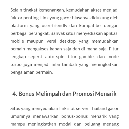
Selain tingkat kemenangan, kemudahan akses menjadi
faktor penting. Link yang gacor biasanya didukung oleh
platform yang user-friendly dan kompatibel dengan
berbagai perangkat. Banyak situs menyediakan aplikasi
mobile maupun versi desktop yang memudahkan
pemain mengakses kapan saja dan di mana saja. Fitur
lengkap seperti auto-spin, fitur gamble, dan mode
turbo juga menjadi nilai tambah yang meningkatkan
pengalaman bermain.
4. Bonus Melimpah dan Promosi Menarik
Situs yang menyediakan link slot server Thailand gacor
umumnya menawarkan bonus-bonus menarik yang
mampu meningkatkan modal dan peluang menang