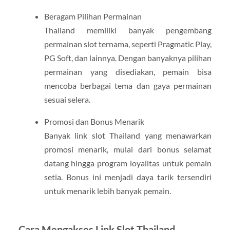
Beragam Pilihan Permainan
Thailand memiliki banyak pengembang
permainan slot ternama, seperti Pragmatic Play,
PG Soft, dan lainnya. Dengan banyaknya pilihan
permainan yang disediakan, pemain bisa
mencoba berbagai tema dan gaya permainan
sesuai selera.
Promosi dan Bonus Menarik
Banyak link slot Thailand yang menawarkan
promosi menarik, mulai dari bonus selamat
datang hingga program loyalitas untuk pemain
setia. Bonus ini menjadi daya tarik tersendiri
untuk menarik lebih banyak pemain.
Cara Mengakses Link Slot Thailand