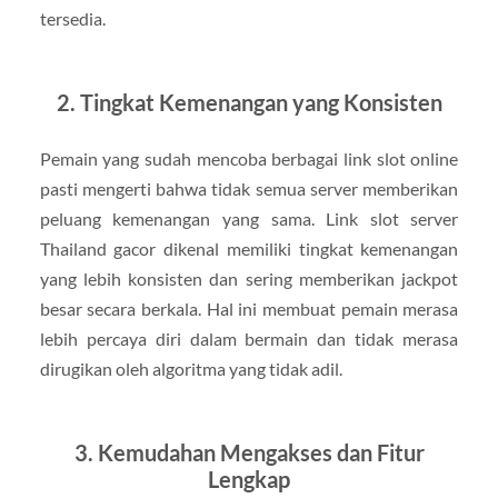
tersedia.
2. Tingkat Kemenangan yang Konsisten
Pemain yang sudah mencoba berbagai link slot online
pasti mengerti bahwa tidak semua server memberikan
peluang kemenangan yang sama. Link slot server
Thailand gacor dikenal memiliki tingkat kemenangan
yang lebih konsisten dan sering memberikan jackpot
besar secara berkala. Hal ini membuat pemain merasa
lebih percaya diri dalam bermain dan tidak merasa
dirugikan oleh algoritma yang tidak adil.
3. Kemudahan Mengakses dan Fitur
Lengkap