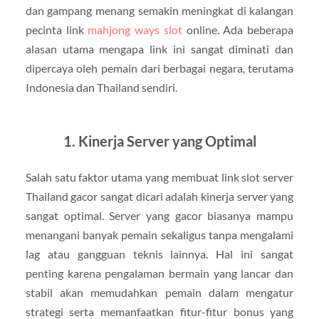
dan gampang menang semakin meningkat di kalangan
pecinta link
mahjong ways slot
online. Ada beberapa
alasan utama mengapa link ini sangat diminati dan
dipercaya oleh pemain dari berbagai negara, terutama
Indonesia dan Thailand sendiri.
1. Kinerja Server yang Optimal
Salah satu faktor utama yang membuat link slot server
Thailand gacor sangat dicari adalah kinerja server yang
sangat optimal. Server yang gacor biasanya mampu
menangani banyak pemain sekaligus tanpa mengalami
lag atau gangguan teknis lainnya. Hal ini sangat
penting karena pengalaman bermain yang lancar dan
stabil akan memudahkan pemain dalam mengatur
strategi serta memanfaatkan fitur-fitur bonus yang