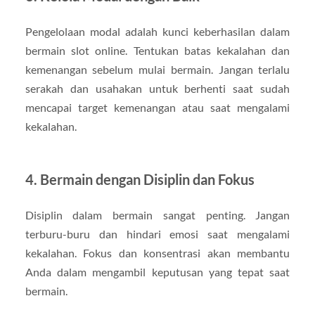
Pengelolaan modal adalah kunci keberhasilan dalam
bermain slot online. Tentukan batas kekalahan dan
kemenangan sebelum mulai bermain. Jangan terlalu
serakah dan usahakan untuk berhenti saat sudah
mencapai target kemenangan atau saat mengalami
kekalahan.
4. Bermain dengan Disiplin dan Fokus
Disiplin dalam bermain sangat penting. Jangan
terburu-buru dan hindari emosi saat mengalami
kekalahan. Fokus dan konsentrasi akan membantu
Anda dalam mengambil keputusan yang tepat saat
bermain.