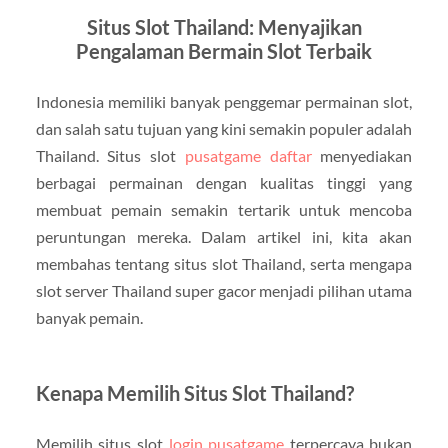
Situs Slot Thailand: Menyajikan
Pengalaman Bermain Slot Terbaik
Indonesia memiliki banyak penggemar permainan slot,
dan salah satu tujuan yang kini semakin populer adalah
Thailand. Situs slot
pusatgame daftar
menyediakan
berbagai permainan dengan kualitas tinggi yang
membuat pemain semakin tertarik untuk mencoba
peruntungan mereka. Dalam artikel ini, kita akan
membahas tentang situs slot Thailand, serta mengapa
slot server Thailand super gacor menjadi pilihan utama
banyak pemain.
Kenapa Memilih Situs Slot Thailand?
Memilih situs slot
login pusatgame
terpercaya bukan