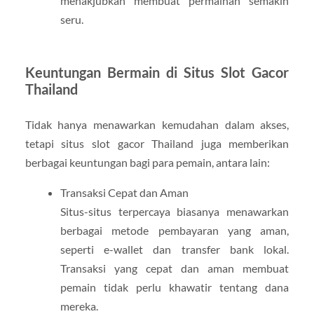
menakjubkan membuat permainan semakin
seru.
Keuntungan Bermain di Situs Slot Gacor
Thailand
Tidak hanya menawarkan kemudahan dalam akses,
tetapi situs slot gacor Thailand juga memberikan
berbagai keuntungan bagi para pemain, antara lain:
Transaksi Cepat dan Aman
Situs-situs terpercaya biasanya menawarkan
berbagai metode pembayaran yang aman,
seperti e-wallet dan transfer bank lokal.
Transaksi yang cepat dan aman membuat
pemain tidak perlu khawatir tentang dana
mereka.