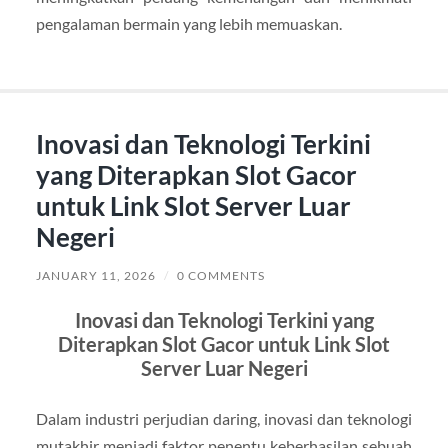
pengalaman bermain yang lebih memuaskan.
Inovasi dan Teknologi Terkini
yang Diterapkan Slot Gacor
untuk Link Slot Server Luar
Negeri
JANUARY 11, 2026
/
0 COMMENTS
Inovasi dan Teknologi Terkini yang
Diterapkan Slot Gacor untuk Link Slot
Server Luar Negeri
Dalam industri perjudian daring, inovasi dan teknologi
mutakhir menjadi faktor penentu keberhasilan sebuah