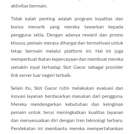
aktivitas bermain.
Tidak kalah penting adalah program loyalitas dan
bonus menarik yang mereka tawarkan kepada
pengguna setia. Dengan adanya reward dan promo
khusus, pemain merasa dihargai dan termotivasi untuk
tetap bermain melalui platform ini. Hal ini juga
memperkuat ikatan kepercayaan dan membuat mereka
semakin loyal terhadap Slot Gacor sebagai provider
link server luar negeri terbaik.
Selain itu, Slot Gacor rutin melakukan evaluasi dan
inovasi layanan berdasarkan masukan dari pengguna.
Mereka mendengarkan kebutuhan dan keinginan
pemain untuk terus meningkatkan kualitas layanan
dan menyesuaikan diri dengan tren teknologi terbaru.
Pendekatan ini membantu mereka mempertahankan