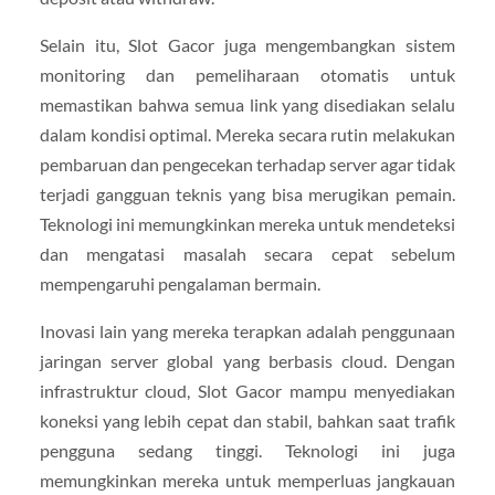
Selain itu, Slot Gacor juga mengembangkan sistem
monitoring dan pemeliharaan otomatis untuk
memastikan bahwa semua link yang disediakan selalu
dalam kondisi optimal. Mereka secara rutin melakukan
pembaruan dan pengecekan terhadap server agar tidak
terjadi gangguan teknis yang bisa merugikan pemain.
Teknologi ini memungkinkan mereka untuk mendeteksi
dan mengatasi masalah secara cepat sebelum
mempengaruhi pengalaman bermain.
Inovasi lain yang mereka terapkan adalah penggunaan
jaringan server global yang berbasis cloud. Dengan
infrastruktur cloud, Slot Gacor mampu menyediakan
koneksi yang lebih cepat dan stabil, bahkan saat trafik
pengguna sedang tinggi. Teknologi ini juga
memungkinkan mereka untuk memperluas jangkauan