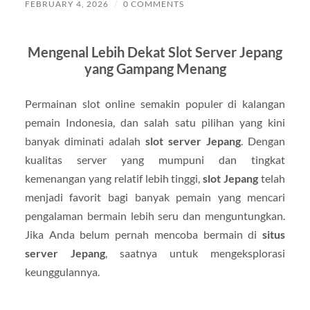
FEBRUARY 4, 2026
/
0 COMMENTS
Mengenal Lebih Dekat Slot Server Jepang
yang Gampang Menang
Permainan slot online semakin populer di kalangan
pemain Indonesia, dan salah satu pilihan yang kini
banyak diminati adalah
slot server Jepang
. Dengan
kualitas server yang mumpuni dan tingkat
kemenangan yang relatif lebih tinggi,
slot Jepang
telah
menjadi favorit bagi banyak pemain yang mencari
pengalaman bermain lebih seru dan menguntungkan.
Jika Anda belum pernah mencoba bermain di
situs
server Jepang
, saatnya untuk mengeksplorasi
keunggulannya.