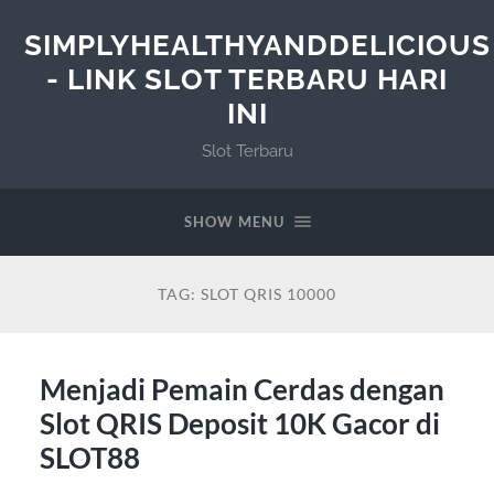
SIMPLYHEALTHYANDDELICIOUS
- LINK SLOT TERBARU HARI
INI
Slot Terbaru
SHOW MENU
TAG:
SLOT QRIS 10000
Menjadi Pemain Cerdas dengan
Slot QRIS Deposit 10K Gacor di
SLOT88