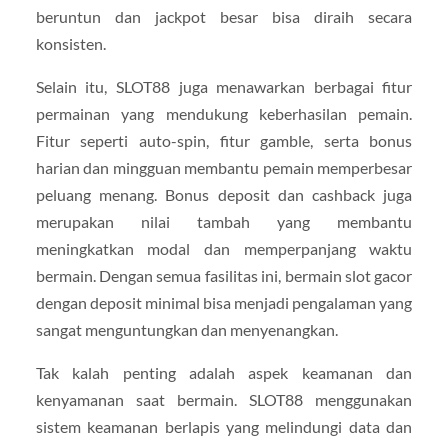
beruntun dan jackpot besar bisa diraih secara
konsisten.
Selain itu, SLOT88 juga menawarkan berbagai fitur
permainan yang mendukung keberhasilan pemain.
Fitur seperti auto-spin, fitur gamble, serta bonus
harian dan mingguan membantu pemain memperbesar
peluang menang. Bonus deposit dan cashback juga
merupakan nilai tambah yang membantu
meningkatkan modal dan memperpanjang waktu
bermain. Dengan semua fasilitas ini, bermain slot gacor
dengan deposit minimal bisa menjadi pengalaman yang
sangat menguntungkan dan menyenangkan.
Tak kalah penting adalah aspek keamanan dan
kenyamanan saat bermain. SLOT88 menggunakan
sistem keamanan berlapis yang melindungi data dan