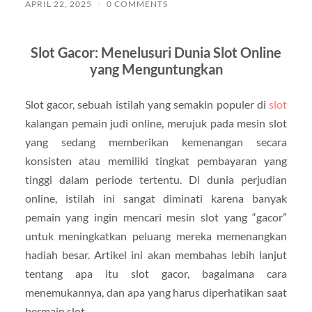
APRIL 22, 2025
/
0 COMMENTS
Slot Gacor: Menelusuri Dunia Slot Online
yang Menguntungkan
Slot gacor, sebuah istilah yang semakin populer di
slot
kalangan pemain judi online, merujuk pada mesin slot
yang sedang memberikan kemenangan secara
konsisten atau memiliki tingkat pembayaran yang
tinggi dalam periode tertentu. Di dunia perjudian
online, istilah ini sangat diminati karena banyak
pemain yang ingin mencari mesin slot yang “gacor”
untuk meningkatkan peluang mereka memenangkan
hadiah besar. Artikel ini akan membahas lebih lanjut
tentang apa itu slot gacor, bagaimana cara
menemukannya, dan apa yang harus diperhatikan saat
bermain slot.