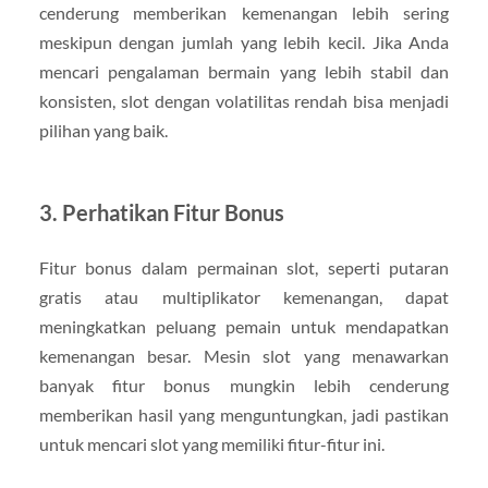
cenderung memberikan kemenangan lebih sering
meskipun dengan jumlah yang lebih kecil. Jika Anda
mencari pengalaman bermain yang lebih stabil dan
konsisten, slot dengan volatilitas rendah bisa menjadi
pilihan yang baik.
3. Perhatikan Fitur Bonus
Fitur bonus dalam permainan slot, seperti putaran
gratis atau multiplikator kemenangan, dapat
meningkatkan peluang pemain untuk mendapatkan
kemenangan besar. Mesin slot yang menawarkan
banyak fitur bonus mungkin lebih cenderung
memberikan hasil yang menguntungkan, jadi pastikan
untuk mencari slot yang memiliki fitur-fitur ini.