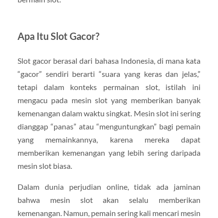
Apa Itu Slot Gacor?
Slot gacor berasal dari bahasa Indonesia, di mana kata
“gacor” sendiri berarti “suara yang keras dan jelas,”
tetapi dalam konteks permainan slot, istilah ini
mengacu pada mesin slot yang memberikan banyak
kemenangan dalam waktu singkat. Mesin slot ini sering
dianggap “panas” atau “menguntungkan” bagi pemain
yang memainkannya, karena mereka dapat
memberikan kemenangan yang lebih sering daripada
mesin slot biasa.
Dalam dunia perjudian online, tidak ada jaminan
bahwa mesin slot akan selalu memberikan
kemenangan. Namun, pemain sering kali mencari mesin