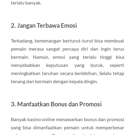
terlalu banyak.
2. Jangan Terbawa Emosi
Terkadang, kemenangan berturut-turut bisa membuat
pemain merasa sangat percaya diri dan ingin terus
bermain. Namun, emosi yang terlalu tinggi bisa
menyebabkan keputusan yang buruk, seperti
meningkatkan taruhan secara berlebihan. Selalu tetap
tenang dan bermain dengan kepala dingin.
3. Manfaatkan Bonus dan Promosi
Banyak kasino online menawarkan bonus dan promosi
yang bisa dimanfaatkan pemain untuk memperbesar