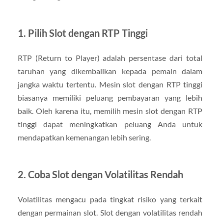
1. Pilih Slot dengan RTP Tinggi
RTP (Return to Player) adalah persentase dari total
taruhan yang dikembalikan kepada pemain dalam
jangka waktu tertentu. Mesin slot dengan RTP tinggi
biasanya memiliki peluang pembayaran yang lebih
baik. Oleh karena itu, memilih mesin slot dengan RTP
tinggi dapat meningkatkan peluang Anda untuk
mendapatkan kemenangan lebih sering.
2. Coba Slot dengan Volatilitas Rendah
Volatilitas mengacu pada tingkat risiko yang terkait
dengan permainan slot. Slot dengan volatilitas rendah