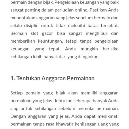
bermain dengan bijak. Pengelolaan keuangan yang baik
sangat penting dalam perjudian online. Pastikan Anda
menentukan anggaran yang jelas sebelum bermain dan
selalu disiplin untuk tidak melebihi batas tersebut.
Bermain slot gacor bisa sangat menghibur dan
memberikan keuntungan, tetapi tanpa pengelolaan
keuangan yang tepat, Anda mungkin berisiko
kehilangan lebih banyak dari yang diinginkan.
1. Tentukan Anggaran Permainan
Setiap pemain yang bijak akan memiliki anggaran
permainan yang jelas. Tentukan seberapa banyak Anda
siap untuk kehilangan sebelum memulai permainan.
Dengan anggaran yang jelas, Anda dapat menikmati
permainan tanpa rasa khawatir kehilangan uang yang