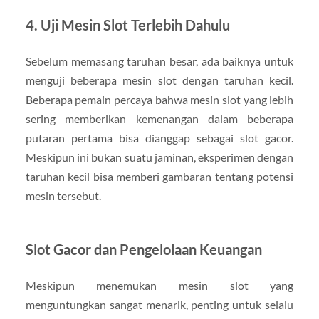
4. Uji Mesin Slot Terlebih Dahulu
Sebelum memasang taruhan besar, ada baiknya untuk
menguji beberapa mesin slot dengan taruhan kecil.
Beberapa pemain percaya bahwa mesin slot yang lebih
sering memberikan kemenangan dalam beberapa
putaran pertama bisa dianggap sebagai slot gacor.
Meskipun ini bukan suatu jaminan, eksperimen dengan
taruhan kecil bisa memberi gambaran tentang potensi
mesin tersebut.
Slot Gacor dan Pengelolaan Keuangan
Meskipun menemukan mesin slot yang
menguntungkan sangat menarik, penting untuk selalu