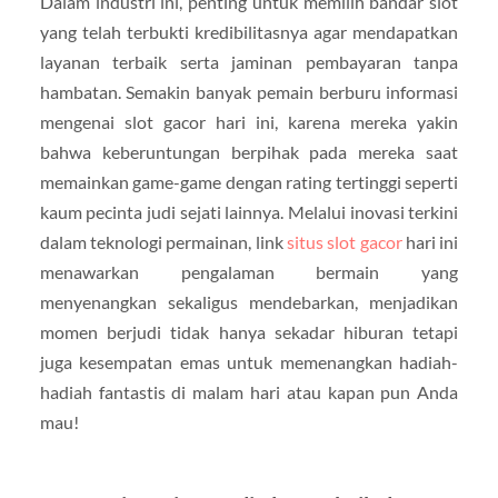
Dalam industri ini, penting untuk memilih bandar slot
yang telah terbukti kredibilitasnya agar mendapatkan
layanan terbaik serta jaminan pembayaran tanpa
hambatan. Semakin banyak pemain berburu informasi
mengenai slot gacor hari ini, karena mereka yakin
bahwa keberuntungan berpihak pada mereka saat
memainkan game-game dengan rating tertinggi seperti
kaum pecinta judi sejati lainnya. Melalui inovasi terkini
dalam teknologi permainan, link
situs slot gacor
hari ini
menawarkan pengalaman bermain yang
menyenangkan sekaligus mendebarkan, menjadikan
momen berjudi tidak hanya sekadar hiburan tetapi
juga kesempatan emas untuk memenangkan hadiah-
hadiah fantastis di malam hari atau kapan pun Anda
mau!