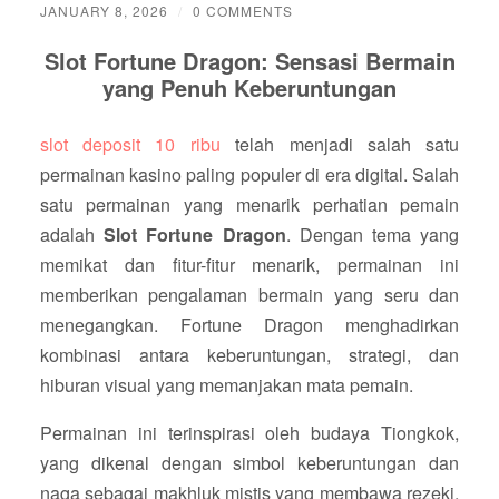
JANUARY 8, 2026
/
0 COMMENTS
Slot Fortune Dragon: Sensasi Bermain
yang Penuh Keberuntungan
slot deposit 10 ribu
telah menjadi salah satu
permainan kasino paling populer di era digital. Salah
satu permainan yang menarik perhatian pemain
adalah
. Dengan tema yang
Slot Fortune Dragon
memikat dan fitur-fitur menarik, permainan ini
memberikan pengalaman bermain yang seru dan
menegangkan. Fortune Dragon menghadirkan
kombinasi antara keberuntungan, strategi, dan
hiburan visual yang memanjakan mata pemain.
Permainan ini terinspirasi oleh budaya Tiongkok,
yang dikenal dengan simbol keberuntungan dan
naga sebagai makhluk mistis yang membawa rezeki.