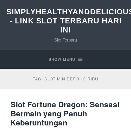
SIMPLYHEALTHYANDDELICIOU
- LINK SLOT TERBARU HARI
INI
Slot Terbaru
SHOW MENU
TAG:
SLOT MIN DEPO 10 RIBU
Slot Fortune Dragon: Sensasi
Bermain yang Penuh
Keberuntungan