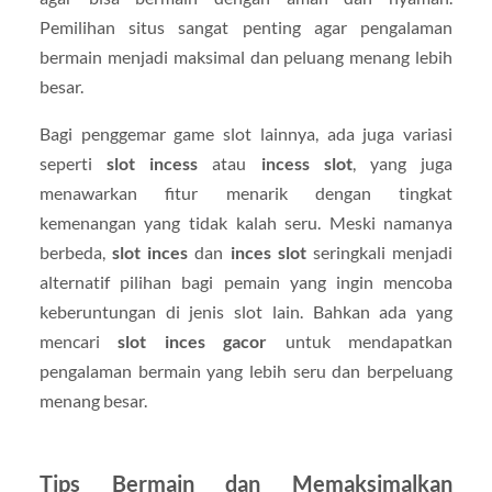
Pemilihan situs sangat penting agar pengalaman
bermain menjadi maksimal dan peluang menang lebih
besar.
Bagi penggemar game slot lainnya, ada juga variasi
seperti
slot incess
atau
incess slot
, yang juga
menawarkan fitur menarik dengan tingkat
kemenangan yang tidak kalah seru. Meski namanya
berbeda,
slot inces
dan
inces slot
seringkali menjadi
alternatif pilihan bagi pemain yang ingin mencoba
keberuntungan di jenis slot lain. Bahkan ada yang
mencari
slot inces gacor
untuk mendapatkan
pengalaman bermain yang lebih seru dan berpeluang
menang besar.
Tips Bermain dan Memaksimalkan