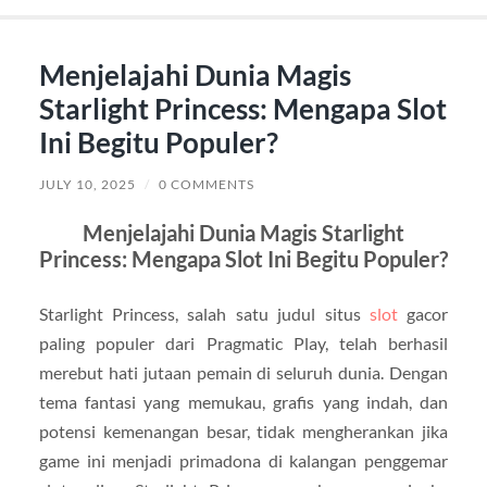
Menjelajahi Dunia Magis
Starlight Princess: Mengapa Slot
Ini Begitu Populer?
JULY 10, 2025
/
0 COMMENTS
Menjelajahi Dunia Magis Starlight
Princess: Mengapa Slot Ini Begitu Populer?
Starlight Princess, salah satu judul situs
slot
gacor
paling populer dari Pragmatic Play, telah berhasil
merebut hati jutaan pemain di seluruh dunia. Dengan
tema fantasi yang memukau, grafis yang indah, dan
potensi kemenangan besar, tidak mengherankan jika
game ini menjadi primadona di kalangan penggemar