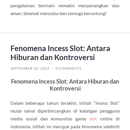
pengalaman bermain semakin menyenangkan dan
aman. Selamat mencoba dan semoga beruntung!
Fenomena Incess Slot: Antara
Hiburan dan Kontroversi
SEPTEMBER 20, 2025
/
0 COMMENTS
Fenomena Incess Slot: Antara Hiburan dan
Kontroversi
Dalam beberapa tahun terakhir, istilah “Incess Slot”
mulai ramai diperbincangkan di kalangan pengguna
media sosial dan komunitas game
slot
online di
Indonesia. Istilah ini merujuk pada fenomena selebriti