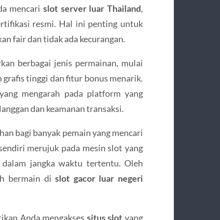
nda mencari
slot server luar Thailand
,
rtifikasi resmi. Hal ini penting untuk
 fair dan tidak ada kecurangan.
kan berbagai jenis permainan, mulai
 grafis tinggi dan fitur bonus menarik.
yang mengarah pada platform yang
elanggan dan keamanan transaksi.
ihan bagi banyak pemain yang mencari
sendiri merujuk pada mesin slot yang
 dalam jangka waktu tertentu. Oleh
ih bermain di
slot gacor luar negeri
astikan Anda mengakses
situs slot
yang