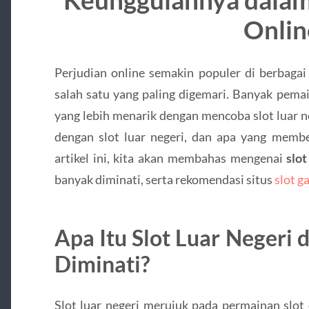
Onlin
Perjudian online semakin populer di berbagai
salah satu yang paling digemari. Banyak pem
yang lebih menarik dengan mencoba slot luar 
dengan slot luar negeri, dan apa yang memb
artikel ini, kita akan membahas mengenai
slot
banyak diminati, serta rekomendasi situs
slot g
Apa Itu Slot Luar Negeri
Diminati?
Slot luar negeri merujuk pada permainan slot 