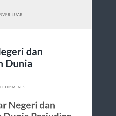
ERVER LUAR
egeri dan
m Dunia
0 COMMENTS
ar Negeri dan
 Dunia Perjudian