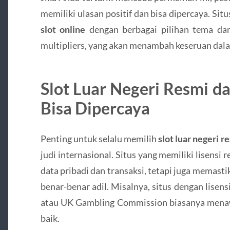
memiliki ulasan positif dan bisa dipercaya. Sit
slot online
dengan berbagai pilihan tema dan 
multipliers, yang akan menambah keseruan dal
Slot Luar Negeri Resmi da
Bisa Dipercaya
Penting untuk selalu memilih
slot luar negeri r
judi internasional. Situs yang memiliki lisens
data pribadi dan transaksi, tetapi juga memas
benar-benar adil. Misalnya, situs dengan lise
atau UK Gambling Commission biasanya mena
baik.