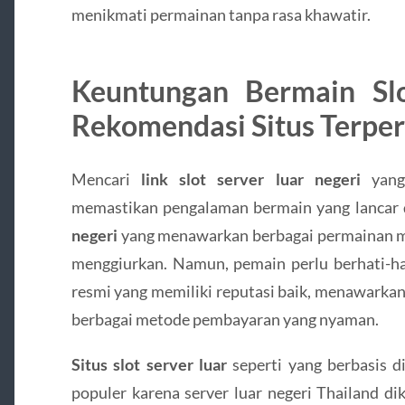
menikmati permainan tanpa rasa khawatir.
Keuntungan Bermain Sl
Rekomendasi Situs Terpe
Mencari
link slot server luar negeri
yang 
memastikan pengalaman bermain yang lancar
negeri
yang menawarkan berbagai permainan m
menggiurkan. Namun, pemain perlu berhati-ha
resmi yang memiliki reputasi baik, menawarka
berbagai metode pembayaran yang nyaman.
Situs slot server luar
seperti yang berbasis di
populer karena server luar negeri Thailand dik