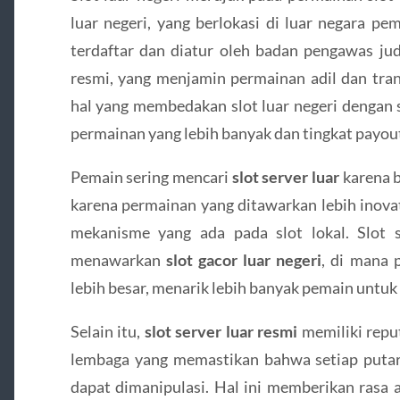
luar negeri, yang berlokasi di luar negara pe
terdaftar dan diatur oleh badan pengawas judi
resmi, yang menjamin permainan adil dan tran
hal yang membedakan slot luar negeri dengan s
permainan yang lebih banyak dan tingkat payout 
Pemain sering mencari
slot server luar
karena b
karena permainan yang ditawarkan lebih inovat
mekanisme yang ada pada slot lokal. Slot se
menawarkan
slot gacor luar negeri
, di mana
lebih besar, menarik lebih banyak pemain unt
Selain itu,
slot server luar resmi
memiliki reput
lembaga yang memastikan bahwa setiap putar
dapat dimanipulasi. Hal ini memberikan rasa