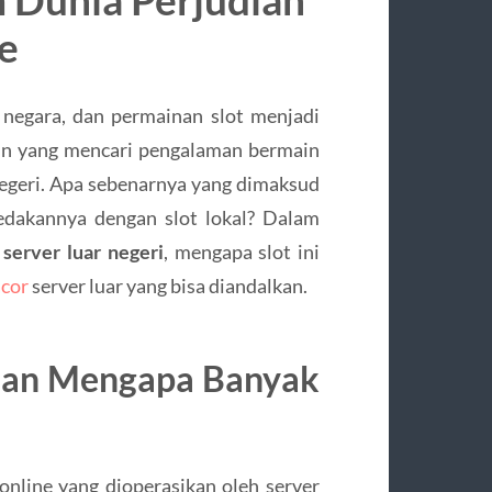
e
 negara, dan permainan slot menjadi
ain yang mencari pengalaman bermain
negeri. Apa sebenarnya yang dimaksud
edakannya dengan slot lokal? Dalam
 server luar negeri
, mengapa slot ini
acor
server luar yang bisa diandalkan.
 dan Mengapa Banyak
online yang dioperasikan oleh server