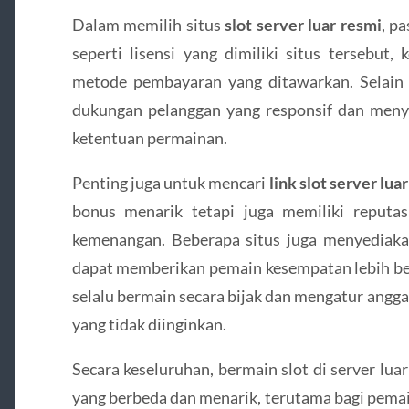
Dalam memilih situs
slot server luar resmi
, p
seperti lisensi yang dimiliki situs tersebut
metode pembayaran yang ditawarkan. Selain i
dukungan pelanggan yang responsif dan meny
ketentuan permainan.
Penting juga untuk mencari
link slot server lua
bonus menarik tetapi juga memiliki reputa
kemenangan. Beberapa situs juga menyediaka
dapat memberikan pemain kesempatan lebih be
selalu bermain secara bijak dan mengatur angg
yang tidak diinginkan.
Secara keseluruhan, bermain slot di server lu
yang berbeda dan menarik, terutama bagi pema