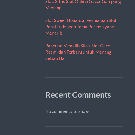
Slot: Situs Slot Online Gacor Gampang
Menang
Slot Sweet Bonanza: Permainan Slot
Populer dengan Tema Permen yang
Menarik
Panduan Memilih Situs Slot Gacor
Resmi dan Terbaru untuk Menang
Setiap Hari
Recent Comments
No comments to show.