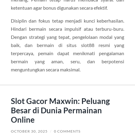
ketentuan agar bonus digunakan secara efektif.
Disiplin dan fokus tetap menjadi kunci keberhasilan.
Hindari bermain secara impulsif atau terburu-buru.
Dengan strategi yang tepat, pengelolaan modal yang
baik, dan bermain di situs slot88 resmi yang
terpercaya, pemain dapat menikmati pengalaman
bermain yang aman, seru, dan berpotensi
menguntungkan secara maksimal.
Slot Gacor Maxwin: Peluang
Besar di Dunia Permainan
Online
OCTOBER 30, 2025
/
0 COMMENTS