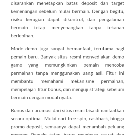
disarankan menetapkan batas deposit dan target
kemenangan sebelum mulai bermain. Dengan begitu,
risiko kerugian dapat dikontrol, dan pengalaman
bermain tetap menyenangkan tanpa tekanan
berlebihan.
Mode demo juga sangat bermanfaat, terutama bagi
pemain baru. Banyak situs resmi menyediakan demo
game yang memungkinkan pemain mencoba
permainan tanpa menggunakan uang asli. Fitur ini
membantu memahami mekanisme permainan,
mempelajari fitur bonus, dan menguji strategi sebelum
bermain dengan modal nyata.
Bonus dan promosi dari situs resmi bisa dimanfaatkan
secara optimal. Mulai dari free spin, cashback, hingga
promo deposit, semuanya dapat menambah peluang
menang. Pemain tetap harus membaca syarat dan