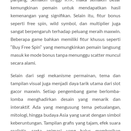
kemungkinan pemain untuk mendapatkan hasil
kemenangan yang signifikan. Selain itu, fitur bonus
seperti free spin, wild symbol, dan multiplier juga
sangat berpengaruh terhadap peluang meraih maxwin.
Beberapa game bahkan memiliki fitur khusus seperti
“Buy Free Spin” yang memungkinkan pemain langsung
masuk ke mode bonus tanpa menunggu scatter muncul
secara alami.
Selain dari segi mekanisme permainan, tema dan
tampilan visual juga menjadi daya tarik utama dari slot
gacor maxwin. Setiap pengembang game berlomba-
lomba menghadirkan desain yang menarik dan
interaktif. Ada yang mengusung tema petualangan,
mitologi, hingga budaya Asia yang sarat dengan simbol
keberuntungan. Tampilan grafis yang tajam, efek suara
realistis, serta animasi yang halus memberikan