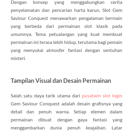
Dengan konsep yang menggabungkan cerita
penyelamatan dan pencarian harta karun, Slot Gem
Saviour Conquest menawarkan pengalaman bermain
yang berbeda dari permainan slot klasik pada
umumnya. Tema petualangan yang kuat membuat
permainan ini terasa lebih hidup, terutama bagi pemain
yang menyukai atmosfer fantasi dengan sentuhan
misteri.
Tampilan Visual dan Desain Permainan
Salah satu daya tarik utama dari
pusatwin slot login
Gem Saviour Conquest adalah desain grafisnya yang
detail dan penuh warna. Setiap elemen dalam
permainan dibuat dengan gaya fantasi yang
menggambarkan dunia penuh keajaiban. Latar