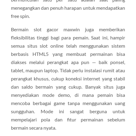
menegangkan dan penuh harapan untuk mendapatkan
free spin.
Bermain slot gacor maxwin juga memberikan
fleksibilitas tinggi bagi para pemain. Saat ini, hampir
semua situs slot online telah menggunakan sistem
berbasis HTML5 yang membuat permainan bisa
diakses melalui perangkat apa pun — baik ponsel,
tablet, maupun laptop. Tidak perlu instalasi rumit atau
perangkat khusus, cukup koneksi internet yang stabil
dan saldo bermain yang cukup. Banyak situs juga
menyediakan mode demo, di mana pemain bisa
mencoba berbagai game tanpa menggunakan uang
sungguhan. Mode ini sangat berguna untuk
mempelajari pola dan fitur permainan sebelum
bermain secara nyata.