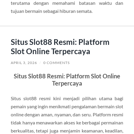
terutama dengan memahami batasan waktu dan
tujuan bermain sebagai hiburan semata.
Situs Slot88 Resmi: Platform
Slot Online Terpercaya
APRIL 3, 2026
/
0 COMMENTS
Situs Slot88 Resmi: Platform Slot Online
Terpercaya
Situs slot88 resmi kini menjadi pilihan utama bagi
pemain yang ingin menikmati pengalaman bermain slot
online dengan aman, nyaman, dan seru. Platform resmi
tidak hanya menawarkan akses ke berbagai permainan
berkualitas, tetapi juga menjamin keamanan, keadilan,