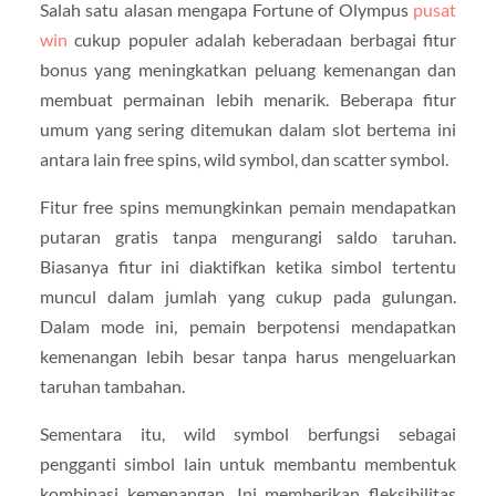
Salah satu alasan mengapa
Fortune of Olympus
pusat
win
cukup populer adalah keberadaan berbagai fitur
bonus yang meningkatkan peluang kemenangan dan
membuat permainan lebih menarik. Beberapa fitur
umum yang sering ditemukan dalam slot bertema ini
antara lain free spins, wild symbol, dan scatter symbol.
Fitur free spins memungkinkan pemain mendapatkan
putaran gratis tanpa mengurangi saldo taruhan.
Biasanya fitur ini diaktifkan ketika simbol tertentu
muncul dalam jumlah yang cukup pada gulungan.
Dalam mode ini, pemain berpotensi mendapatkan
kemenangan lebih besar tanpa harus mengeluarkan
taruhan tambahan.
Sementara itu, wild symbol berfungsi sebagai
pengganti simbol lain untuk membantu membentuk
kombinasi kemenangan. Ini memberikan fleksibilitas