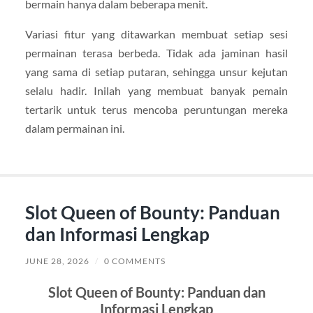
bermain hanya dalam beberapa menit.
Variasi fitur yang ditawarkan membuat setiap sesi
permainan terasa berbeda. Tidak ada jaminan hasil
yang sama di setiap putaran, sehingga unsur kejutan
selalu hadir. Inilah yang membuat banyak pemain
tertarik untuk terus mencoba peruntungan mereka
dalam permainan ini.
Slot Queen of Bounty: Panduan
dan Informasi Lengkap
JUNE 28, 2026
/
0 COMMENTS
Slot Queen of Bounty: Panduan dan
Informasi Lengkap