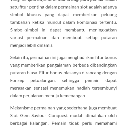
satu fitur penting dalam permainan slot adalah adanya
simbol khusus yang dapat memberikan peluang
tambahan ketika muncul dalam kombinasi tertentu.
Simbol-simbol ini dapat membantu meningkatkan
variasi permainan dan membuat setiap putaran
menjadi lebih dinamis.
Selain itu, permainan ini juga menghadirkan fitur bonus
yang memberikan pengalaman berbeda dibandingkan
putaran biasa. Fitur bonus biasanya dirancang dengan
konsep petualangan, sehingga pemain dapat
merasakan sensasi menemukan hadiah tersembunyi
dalam perjalanan menuju kemenangan.
Mekanisme permainan yang sederhana juga membuat
Slot Gem Saviour Conquest mudah dimainkan oleh
berbagai kalangan. Pemain tidak perlu memahami