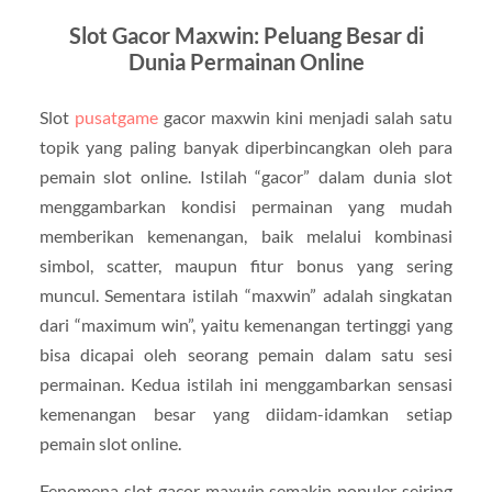
Slot Gacor Maxwin: Peluang Besar di
Dunia Permainan Online
Slot
pusatgame
gacor maxwin kini menjadi salah satu
topik yang paling banyak diperbincangkan oleh para
pemain slot online. Istilah “gacor” dalam dunia slot
menggambarkan kondisi permainan yang mudah
memberikan kemenangan, baik melalui kombinasi
simbol, scatter, maupun fitur bonus yang sering
muncul. Sementara istilah “maxwin” adalah singkatan
dari “maximum win”, yaitu kemenangan tertinggi yang
bisa dicapai oleh seorang pemain dalam satu sesi
permainan. Kedua istilah ini menggambarkan sensasi
kemenangan besar yang diidam-idamkan setiap
pemain slot online.
Fenomena slot gacor maxwin semakin populer seiring