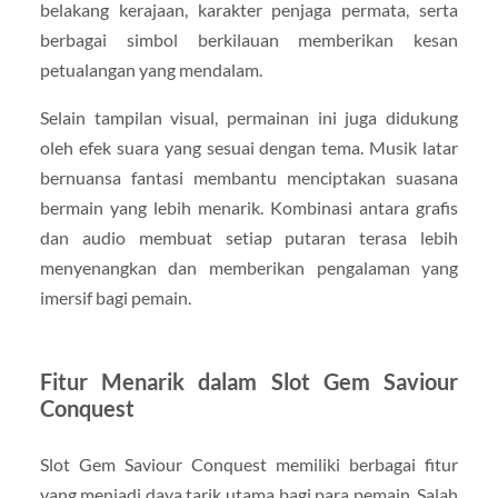
belakang kerajaan, karakter penjaga permata, serta
berbagai simbol berkilauan memberikan kesan
petualangan yang mendalam.
Selain tampilan visual, permainan ini juga didukung
oleh efek suara yang sesuai dengan tema. Musik latar
bernuansa fantasi membantu menciptakan suasana
bermain yang lebih menarik. Kombinasi antara grafis
dan audio membuat setiap putaran terasa lebih
menyenangkan dan memberikan pengalaman yang
imersif bagi pemain.
Fitur Menarik dalam Slot Gem Saviour
Conquest
Slot Gem Saviour Conquest memiliki berbagai fitur
yang menjadi daya tarik utama bagi para pemain. Salah