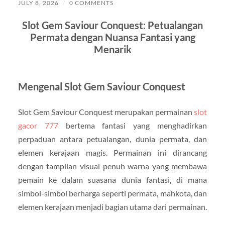
JULY 8, 2026
/
0 COMMENTS
Slot Gem Saviour Conquest: Petualangan
Permata dengan Nuansa Fantasi yang
Menarik
Mengenal Slot Gem Saviour Conquest
Slot Gem Saviour Conquest merupakan permainan
slot
gacor 777
bertema fantasi yang menghadirkan
perpaduan antara petualangan, dunia permata, dan
elemen kerajaan magis. Permainan ini dirancang
dengan tampilan visual penuh warna yang membawa
pemain ke dalam suasana dunia fantasi, di mana
simbol-simbol berharga seperti permata, mahkota, dan
elemen kerajaan menjadi bagian utama dari permainan.