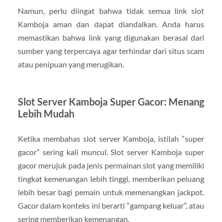
Namun, perlu diingat bahwa tidak semua link slot
Kamboja aman dan dapat diandalkan. Anda harus
memastikan bahwa link yang digunakan berasal dari
sumber yang terpercaya agar terhindar dari situs scam
atau penipuan yang merugikan.
Slot Server Kamboja Super Gacor: Menang
Lebih Mudah
Ketika membahas slot server Kamboja, istilah “super
gacor” sering kali muncul. Slot server Kamboja super
gacor merujuk pada jenis permainan slot yang memiliki
tingkat kemenangan lebih tinggi, memberikan peluang
lebih besar bagi pemain untuk memenangkan jackpot.
Gacor dalam konteks ini berarti “gampang keluar”, atau
sering memberikan kemenangan.