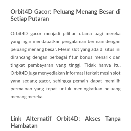
Orbit4D Gacor: Peluang Menang Besar di
Setiap Putaran
Orbit4D gacor menjadi pilihan utama bagi mereka
yang ingin mendapatkan pengalaman bermain dengan
peluang menang besar. Mesin slot yang ada di situs ini
dirancang dengan berbagai fitur bonus menarik dan
tingkat pembayaran yang tinggi. Tidak hanya itu,
Orbit4D juga menyediakan informasi terkait mesin slot
yang sedang gacor, sehingga pemain dapat memilih
permainan yang tepat untuk meningkatkan peluang
menang mereka.
Link Alternatif Orbit4D: Akses Tanpa
Hambatan