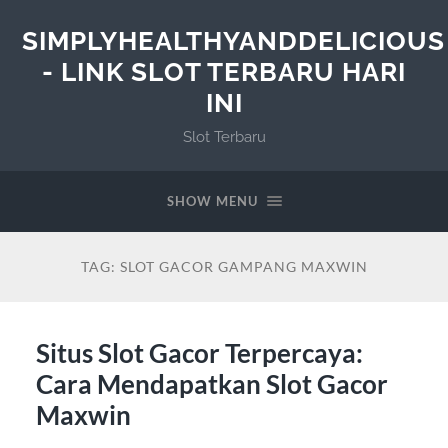
SIMPLYHEALTHYANDDELICIOUS
- LINK SLOT TERBARU HARI
INI
Slot Terbaru
SHOW MENU
TAG:
SLOT GACOR GAMPANG MAXWIN
Situs Slot Gacor Terpercaya:
Cara Mendapatkan Slot Gacor
Maxwin