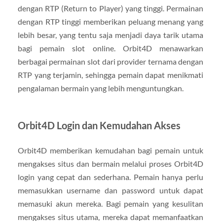
dengan RTP (Return to Player) yang tinggi. Permainan
dengan RTP tinggi memberikan peluang menang yang
lebih besar, yang tentu saja menjadi daya tarik utama
bagi pemain slot online. Orbit4D menawarkan
berbagai permainan slot dari provider ternama dengan
RTP yang terjamin, sehingga pemain dapat menikmati
pengalaman bermain yang lebih menguntungkan.
Orbit4D Login dan Kemudahan Akses
Orbit4D memberikan kemudahan bagi pemain untuk
mengakses situs dan bermain melalui proses Orbit4D
login yang cepat dan sederhana. Pemain hanya perlu
memasukkan username dan password untuk dapat
memasuki akun mereka. Bagi pemain yang kesulitan
mengakses situs utama, mereka dapat memanfaatkan