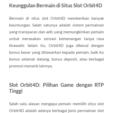
Keunggulan Bermain di Situs Slot Orbit4D
Bermain di situs slot Orbit4D memberikan banyak
keuntungan. Salah satunya adalah sistem permainan
yang transparan dan adil, yang memungkinkan pemain
untuk merasakan sensasi kemenangan tanpa rasa
khawatir. Selain itu, Orbit4D juga dikenal dengan
bonus besar yang ditawarkan kepada pemain, baik itu
bonus selamat datang, bonus deposit, atau berbagai
promosi menarik lainnya.
Slot Orbit4D: Pilihan Game dengan RTP
Tinggi
Salah satu alasan mengapa pemain memilih situs slot
Orbit4D adalah adanya berbagai jenis permainan slot