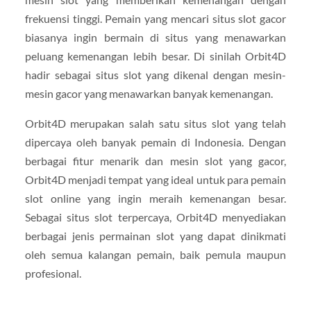
frekuensi tinggi. Pemain yang mencari situs slot gacor
biasanya ingin bermain di situs yang menawarkan
peluang kemenangan lebih besar. Di sinilah Orbit4D
hadir sebagai situs slot yang dikenal dengan mesin-
mesin gacor yang menawarkan banyak kemenangan.
Orbit4D merupakan salah satu situs slot yang telah
dipercaya oleh banyak pemain di Indonesia. Dengan
berbagai fitur menarik dan mesin slot yang gacor,
Orbit4D menjadi tempat yang ideal untuk para pemain
slot online yang ingin meraih kemenangan besar.
Sebagai situs slot terpercaya, Orbit4D menyediakan
berbagai jenis permainan slot yang dapat dinikmati
oleh semua kalangan pemain, baik pemula maupun
profesional.