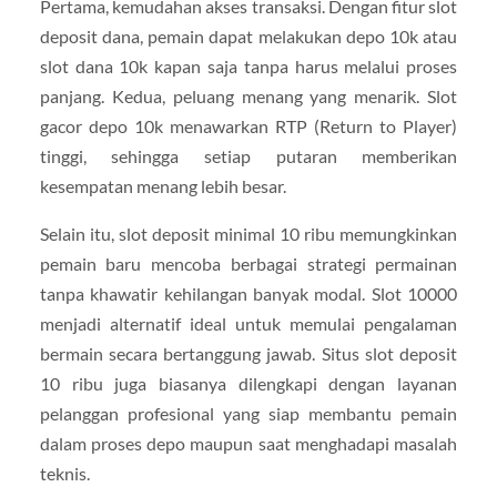
Pertama, kemudahan akses transaksi. Dengan fitur slot
deposit dana, pemain dapat melakukan depo 10k atau
slot dana 10k kapan saja tanpa harus melalui proses
panjang. Kedua, peluang menang yang menarik. Slot
gacor depo 10k menawarkan RTP (Return to Player)
tinggi, sehingga setiap putaran memberikan
kesempatan menang lebih besar.
Selain itu, slot deposit minimal 10 ribu memungkinkan
pemain baru mencoba berbagai strategi permainan
tanpa khawatir kehilangan banyak modal. Slot 10000
menjadi alternatif ideal untuk memulai pengalaman
bermain secara bertanggung jawab. Situs slot deposit
10 ribu juga biasanya dilengkapi dengan layanan
pelanggan profesional yang siap membantu pemain
dalam proses depo maupun saat menghadapi masalah
teknis.