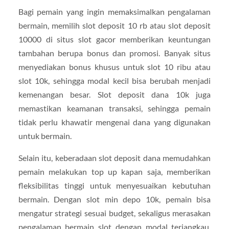
Bagi pemain yang ingin memaksimalkan pengalaman
bermain, memilih slot deposit 10 rb atau slot deposit
10000 di situs slot gacor memberikan keuntungan
tambahan berupa bonus dan promosi. Banyak situs
menyediakan bonus khusus untuk slot 10 ribu atau
slot 10k, sehingga modal kecil bisa berubah menjadi
kemenangan besar. Slot deposit dana 10k juga
memastikan keamanan transaksi, sehingga pemain
tidak perlu khawatir mengenai dana yang digunakan
untuk bermain.
Selain itu, keberadaan slot deposit dana memudahkan
pemain melakukan top up kapan saja, memberikan
fleksibilitas tinggi untuk menyesuaikan kebutuhan
bermain. Dengan slot min depo 10k, pemain bisa
mengatur strategi sesuai budget, sekaligus merasakan
pengalaman bermain slot dengan modal terjangkau.