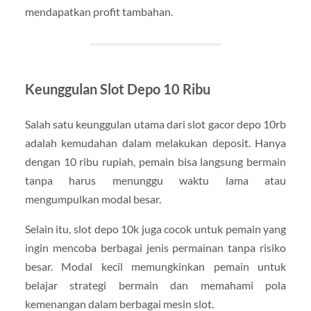
mendapatkan profit tambahan.
Keunggulan Slot Depo 10 Ribu
Salah satu keunggulan utama dari slot gacor depo 10rb
adalah kemudahan dalam melakukan deposit. Hanya
dengan 10 ribu rupiah, pemain bisa langsung bermain
tanpa harus menunggu waktu lama atau
mengumpulkan modal besar.
Selain itu, slot depo 10k juga cocok untuk pemain yang
ingin mencoba berbagai jenis permainan tanpa risiko
besar. Modal kecil memungkinkan pemain untuk
belajar strategi bermain dan memahami pola
kemenangan dalam berbagai mesin slot.