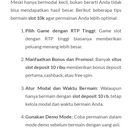
Meski hanya bermodal kecil, bukan berarti Anda tidak
bisa mendapatkan hasil besar. Berikut beberapa tips
bermain
slot 10k
agar permainan Anda lebih optimal:
Pilih Game dengan RTP Tinggi:
Game slot
dengan RTP tinggi biasanya memberikan
peluang menang lebih besar.
Manfaatkan Bonus dan Promosi:
Banyak
situs
slot deposit 10 ribu
memberikan bonus deposit
pertama, cashback, atau free spin.
Atur Modal dan Waktu Bermain:
Walaupun
hanya bermain dengan
slot deposit 10 rb
, tetap
kelola modal dan waktu bermain Anda.
Gunakan Demo Mode:
Coba permainan dalam
mode demo sebelum bermain dengan uang asli.