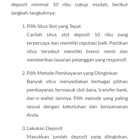
deposit minimal 10 ribu cukup mudah, berikut
langkah-langkahnya:
Pilih Situs Slot yang Tepat
Carilah situs slot deposit 10 ribu yang
terpercaya dan memiliki reputasi baik. Pastikan
situs tersebut memiliki lisensi resmi dan
memberikan layanan pelanggan yang responsif.
Pilih Metode Pembayaran yang Diinginkan
Banyak situs menyediakan berbagai pilihan
pembayaran, termasuk slot dana, transfer bank,
dan e-wallet lainnya. Pilih metode yang paling
sesuai dengan kebutuhan dan kenyamanan
Anda.
Lakukan Deposit
Masukkan jumlah deposit yang diinginkan,