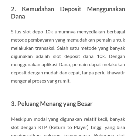
2. Kemudahan Deposit Menggunakan
Dana
Situs slot depo 10k umumnya menyediakan berbagai
metode pembayaran yang memudahkan pemain untuk
melakukan transaksi. Salah satu metode yang banyak
digunakan adalah slot deposit dana 10k. Dengan
menggunakan aplikasi Dana, pemain dapat melakukan
deposit dengan mudah dan cepat, tanpa perlu khawatir
mengenai proses yang rumit.
3. Peluang Menang yang Besar
Meskipun modal yang digunakan relatif kecil, banyak
slot dengan RTP (Return to Player) tinggi yang bisa
meningkatkan peluang kemenangan. Beberapa slot