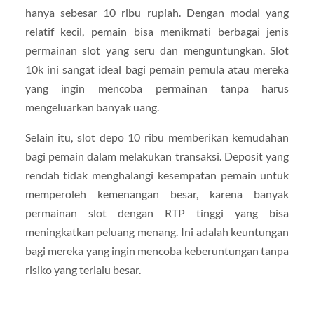
hanya sebesar 10 ribu rupiah. Dengan modal yang
relatif kecil, pemain bisa menikmati berbagai jenis
permainan slot yang seru dan menguntungkan. Slot
10k ini sangat ideal bagi pemain pemula atau mereka
yang ingin mencoba permainan tanpa harus
mengeluarkan banyak uang.
Selain itu, slot depo 10 ribu memberikan kemudahan
bagi pemain dalam melakukan transaksi. Deposit yang
rendah tidak menghalangi kesempatan pemain untuk
memperoleh kemenangan besar, karena banyak
permainan slot dengan RTP tinggi yang bisa
meningkatkan peluang menang. Ini adalah keuntungan
bagi mereka yang ingin mencoba keberuntungan tanpa
risiko yang terlalu besar.