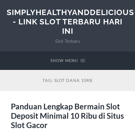
SIMPLYHEALTHYANDDELICIOUS
- LINK SLOT TERBARU HARI
INI
Slot Terbaru
SHOW MENU
TAG:
SLOT DANA 10RB
Panduan Lengkap Bermain Slot
Deposit Minimal 10 Ribu di Situs
Slot Gacor