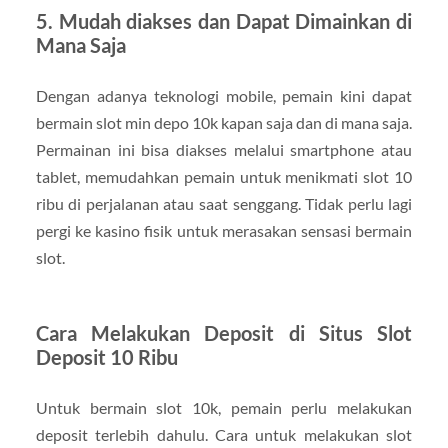
5. Mudah diakses dan Dapat Dimainkan di
Mana Saja
Dengan adanya teknologi mobile, pemain kini dapat
bermain slot min depo 10k kapan saja dan di mana saja.
Permainan ini bisa diakses melalui smartphone atau
tablet, memudahkan pemain untuk menikmati slot 10
ribu di perjalanan atau saat senggang. Tidak perlu lagi
pergi ke kasino fisik untuk merasakan sensasi bermain
slot.
Cara Melakukan Deposit di Situs Slot
Deposit 10 Ribu
Untuk bermain slot 10k, pemain perlu melakukan
deposit terlebih dahulu. Cara untuk melakukan slot