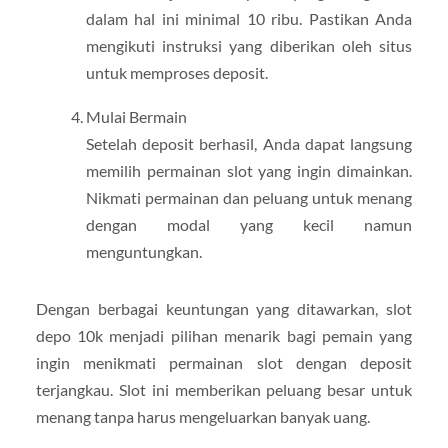
dalam hal ini minimal 10 ribu. Pastikan Anda
mengikuti instruksi yang diberikan oleh situs
untuk memproses deposit.
Mulai Bermain
Setelah deposit berhasil, Anda dapat langsung
memilih permainan slot yang ingin dimainkan.
Nikmati permainan dan peluang untuk menang
dengan modal yang kecil namun
menguntungkan.
Dengan berbagai keuntungan yang ditawarkan, slot
depo 10k menjadi pilihan menarik bagi pemain yang
ingin menikmati permainan slot dengan deposit
terjangkau. Slot ini memberikan peluang besar untuk
menang tanpa harus mengeluarkan banyak uang.