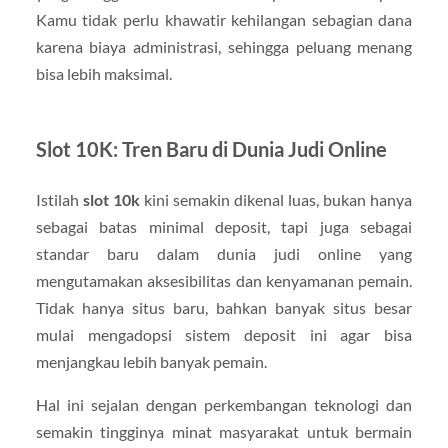
Kamu tidak perlu khawatir kehilangan sebagian dana
karena biaya administrasi, sehingga peluang menang
bisa lebih maksimal.
Slot 10K: Tren Baru di Dunia Judi Online
Istilah
slot 10k
kini semakin dikenal luas, bukan hanya
sebagai batas minimal deposit, tapi juga sebagai
standar baru dalam dunia judi online yang
mengutamakan aksesibilitas dan kenyamanan pemain.
Tidak hanya situs baru, bahkan banyak situs besar
mulai mengadopsi sistem deposit ini agar bisa
menjangkau lebih banyak pemain.
Hal ini sejalan dengan perkembangan teknologi dan
semakin tingginya minat masyarakat untuk bermain