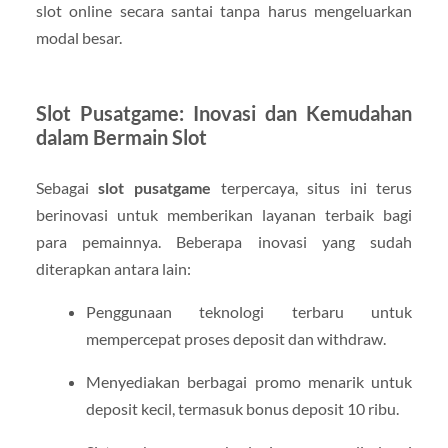
slot online secara santai tanpa harus mengeluarkan
modal besar.
Slot Pusatgame: Inovasi dan Kemudahan
dalam Bermain Slot
Sebagai
slot pusatgame
terpercaya, situs ini terus
berinovasi untuk memberikan layanan terbaik bagi
para pemainnya. Beberapa inovasi yang sudah
diterapkan antara lain:
Penggunaan teknologi terbaru untuk
mempercepat proses deposit dan withdraw.
Menyediakan berbagai promo menarik untuk
deposit kecil, termasuk bonus deposit 10 ribu.