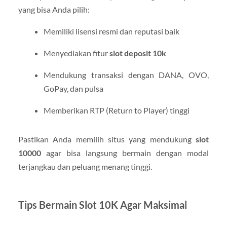
yang bisa Anda pilih:
Memiliki lisensi resmi dan reputasi baik
Menyediakan fitur
slot deposit 10k
Mendukung transaksi dengan DANA, OVO,
GoPay, dan pulsa
Memberikan RTP (Return to Player) tinggi
Pastikan Anda memilih situs yang mendukung
slot
10000
agar bisa langsung bermain dengan modal
terjangkau dan peluang menang tinggi.
Tips Bermain Slot 10K Agar Maksimal