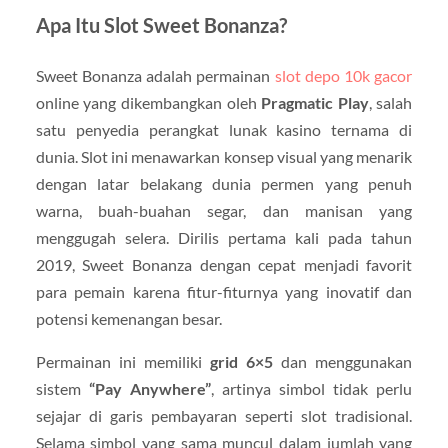
Apa Itu Slot Sweet Bonanza?
Sweet Bonanza adalah permainan
slot depo 10k gacor
online yang dikembangkan oleh
Pragmatic Play
, salah
satu penyedia perangkat lunak kasino ternama di
dunia. Slot ini menawarkan konsep visual yang menarik
dengan latar belakang dunia permen yang penuh
warna, buah-buahan segar, dan manisan yang
menggugah selera. Dirilis pertama kali pada tahun
2019, Sweet Bonanza dengan cepat menjadi favorit
para pemain karena fitur-fiturnya yang inovatif dan
potensi kemenangan besar.
Permainan ini memiliki
grid 6×5
dan menggunakan
sistem
“Pay Anywhere”
, artinya simbol tidak perlu
sejajar di garis pembayaran seperti slot tradisional.
Selama simbol yang sama muncul dalam jumlah yang