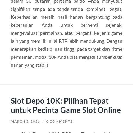
dalam 50 putaran pertama saldo Anda menyusut
signifikan tanpa ada tanda-tanda kombinasi bagus.
Keberhasilan meraih hasil harian bergantung pada
keberanian Anda untuk berhenti sejenak,
mengevaluasi permainan, atau berganti ke jenis game
lain yang memiliki nilai RTP lebih mendukung. Dengan
menerapkan kedisiplinan tinggi pada target dan ritme
permainan, modal 10k Anda bisa menjadi sumber
cuan
harian yang stabil!
Slot Depo 10K: Pilihan Tepat
untuk Pecinta Game Slot Online
MARCH 3, 2026
/
0 COMMENTS