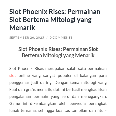
Slot Phoenix Rises: Permainan
Slot Bertema Mitologi yang
Menarik
SEPTEMBER 26, 2025
/
0 COMMENTS
Slot Phoenix Rises: Permainan Slot
Bertema Mitologi yang Menarik
Slot Phoenix Rises merupakan salah satu permainan
slot
online yang sangat populer di kalangan para
penggemar judi daring. Dengan tema mitologi yang
kuat dan grafis menarik, slot ini berhasil menghadirkan
pengalaman bermain yang seru dan menegangkan.
Game ini dikembangkan oleh penyedia perangkat
lunak ternama, sehingga kualitas tampilan dan fitur-