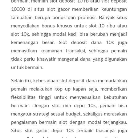
bermain, memilih slot deposit 10 rb atau slot deposit
10000 di situs slot gacor memberikan keuntungan
tambahan berupa bonus dan promosi. Banyak situs
menyediakan bonus khusus untuk slot 10 ribu atau
slot 10k, sehingga modal kecil bisa berubah menjadi
kemenangan besar. Slot deposit dana 10k juga
memastikan keamanan transaksi, sehingga pemain
tidak perlu khawatir mengenai dana yang digunakan
untuk bermain.
Selain itu, keberadaan slot deposit dana memudahkan
pemain melakukan top up kapan saja, memberikan
fleksibilitas tinggi untuk menyesuaikan kebutuhan
bermain. Dengan slot min depo 10k, pemain bisa
mengatur strategi sesuai budget, sekaligus merasakan
pengalaman bermain slot dengan modal terjangkau.
Situs slot gacor depo 10k terbaik biasanya juga