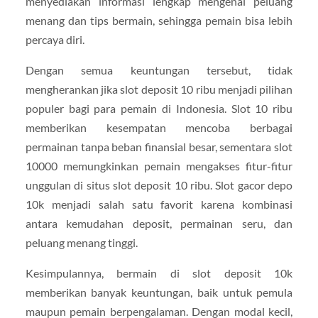
menyediakan informasi lengkap mengenai peluang
menang dan tips bermain, sehingga pemain bisa lebih
percaya diri.
Dengan semua keuntungan tersebut, tidak
mengherankan jika slot deposit 10 ribu menjadi pilihan
populer bagi para pemain di Indonesia. Slot 10 ribu
memberikan kesempatan mencoba berbagai
permainan tanpa beban finansial besar, sementara slot
10000 memungkinkan pemain mengakses fitur-fitur
unggulan di situs slot deposit 10 ribu. Slot gacor depo
10k menjadi salah satu favorit karena kombinasi
antara kemudahan deposit, permainan seru, dan
peluang menang tinggi.
Kesimpulannya, bermain di slot deposit 10k
memberikan banyak keuntungan, baik untuk pemula
maupun pemain berpengalaman. Dengan modal kecil,