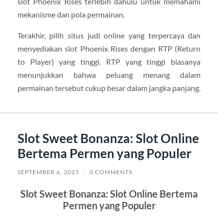
slot Phoenix Rises terlebih dahulu untuk memahami
mekanisme dan pola permainan.
Terakhir, pilih situs judi online yang terpercaya dan
menyediakan slot Phoenix Rises dengan RTP (Return
to Player) yang tinggi. RTP yang tinggi biasanya
menunjukkan bahwa peluang menang dalam
permainan tersebut cukup besar dalam jangka panjang.
Slot Sweet Bonanza: Slot Online
Bertema Permen yang Populer
SEPTEMBER 6, 2025
/
0 COMMENTS
Slot Sweet Bonanza: Slot Online Bertema
Permen yang Populer