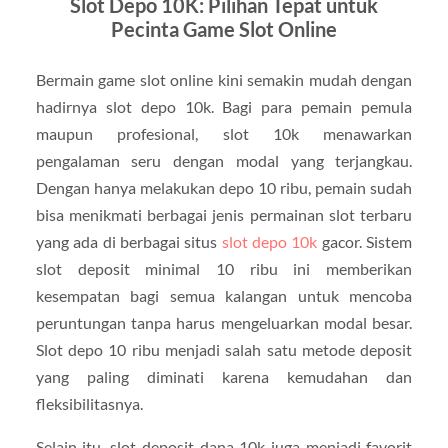
Slot Depo 10K: Pilihan Tepat untuk
Pecinta Game Slot Online
Bermain game slot online kini semakin mudah dengan
hadirnya slot depo 10k. Bagi para pemain pemula
maupun profesional, slot 10k menawarkan
pengalaman seru dengan modal yang terjangkau.
Dengan hanya melakukan depo 10 ribu, pemain sudah
bisa menikmati berbagai jenis permainan slot terbaru
yang ada di berbagai situs
slot depo 10k
gacor. Sistem
slot deposit minimal 10 ribu ini memberikan
kesempatan bagi semua kalangan untuk mencoba
peruntungan tanpa harus mengeluarkan modal besar.
Slot depo 10 ribu menjadi salah satu metode deposit
yang paling diminati karena kemudahan dan
fleksibilitasnya.
Selain itu, slot deposit dana 10k juga menjadi favorit