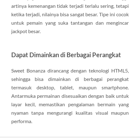
artinya kemenangan tidak terjadi terlalu sering, tetapi
ketika terjadi, nilainya bisa sangat besar. Tipe ini cocok
untuk pemain yang suka tantangan dan mengincar
jackpot besar.
Dapat Dimainkan di Berbagai Perangkat
Sweet Bonanza dirancang dengan teknologi HTML5,
sehingga bisa dimainkan di berbagai perangkat
termasuk desktop, tablet, maupun smartphone.
Antarmuka permainan disesuaikan dengan baik untuk
layar kecil, memastikan pengalaman bermain yang
nyaman tanpa mengurangi kualitas visual maupun
performa.