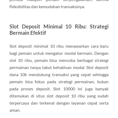
fleksibilitas dan kemudahan transaksinya.
Slot Deposit Minimal 10 Ribu: Strategi
Bermain Efektif
Slot deposit minimal 10 ribu menawarkan cara baru
bagi pemain untuk mengatur modal bermain. Dengan
slot 10 ribu, pemain bisa mencoba berbagai strategi
permainan tanpa takut kehabisan modal. Slot deposit
dana 10k mendukung transaksi yang cepat sehingga
pemain bisa fokus pada strategi permainan, bukan
pada proses deposit. Slot 10000 ini juga banyak
ditemukan di situs slot deposit 10 ribu yang sudah
terpercaya dan terkenal dengan layanan cepat serta
aman.