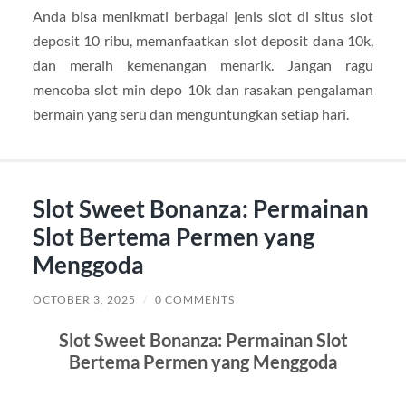
Anda bisa menikmati berbagai jenis slot di situs slot
deposit 10 ribu, memanfaatkan slot deposit dana 10k,
dan meraih kemenangan menarik. Jangan ragu
mencoba slot min depo 10k dan rasakan pengalaman
bermain yang seru dan menguntungkan setiap hari.
Slot Sweet Bonanza: Permainan
Slot Bertema Permen yang
Menggoda
OCTOBER 3, 2025
/
0 COMMENTS
Slot Sweet Bonanza: Permainan Slot
Bertema Permen yang Menggoda