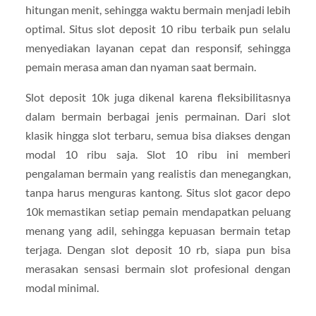
hitungan menit, sehingga waktu bermain menjadi lebih
optimal. Situs slot deposit 10 ribu terbaik pun selalu
menyediakan layanan cepat dan responsif, sehingga
pemain merasa aman dan nyaman saat bermain.
Slot deposit 10k juga dikenal karena fleksibilitasnya
dalam bermain berbagai jenis permainan. Dari slot
klasik hingga slot terbaru, semua bisa diakses dengan
modal 10 ribu saja. Slot 10 ribu ini memberi
pengalaman bermain yang realistis dan menegangkan,
tanpa harus menguras kantong. Situs slot gacor depo
10k memastikan setiap pemain mendapatkan peluang
menang yang adil, sehingga kepuasan bermain tetap
terjaga. Dengan slot deposit 10 rb, siapa pun bisa
merasakan sensasi bermain slot profesional dengan
modal minimal.