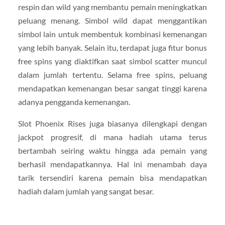
respin dan wild yang membantu pemain meningkatkan
peluang menang. Simbol wild dapat menggantikan
simbol lain untuk membentuk kombinasi kemenangan
yang lebih banyak. Selain itu, terdapat juga fitur bonus
free spins yang diaktifkan saat simbol scatter muncul
dalam jumlah tertentu. Selama free spins, peluang
mendapatkan kemenangan besar sangat tinggi karena
adanya pengganda kemenangan.
Slot Phoenix Rises juga biasanya dilengkapi dengan
jackpot progresif, di mana hadiah utama terus
bertambah seiring waktu hingga ada pemain yang
berhasil mendapatkannya. Hal ini menambah daya
tarik tersendiri karena pemain bisa mendapatkan
hadiah dalam jumlah yang sangat besar.