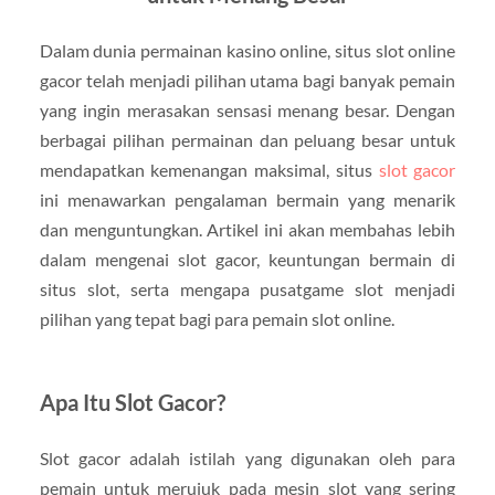
Dalam dunia permainan kasino online, situs slot online
gacor telah menjadi pilihan utama bagi banyak pemain
yang ingin merasakan sensasi menang besar. Dengan
berbagai pilihan permainan dan peluang besar untuk
mendapatkan kemenangan maksimal, situs
slot gacor
ini menawarkan pengalaman bermain yang menarik
dan menguntungkan. Artikel ini akan membahas lebih
dalam mengenai slot gacor, keuntungan bermain di
situs slot, serta mengapa pusatgame slot menjadi
pilihan yang tepat bagi para pemain slot online.
Apa Itu Slot Gacor?
Slot gacor adalah istilah yang digunakan oleh para
pemain untuk merujuk pada mesin slot yang sering