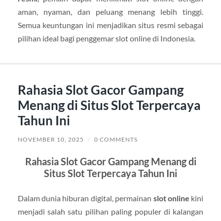
aman, nyaman, dan peluang menang lebih tinggi.
Semua keuntungan ini menjadikan situs resmi sebagai
pilihan ideal bagi penggemar slot online di Indonesia.
Rahasia Slot Gacor Gampang
Menang di Situs Slot Terpercaya
Tahun Ini
NOVEMBER 10, 2025
/
0 COMMENTS
Rahasia Slot Gacor Gampang Menang di
Situs Slot Terpercaya Tahun Ini
Dalam dunia hiburan digital, permainan
slot online
kini
menjadi salah satu pilihan paling populer di kalangan