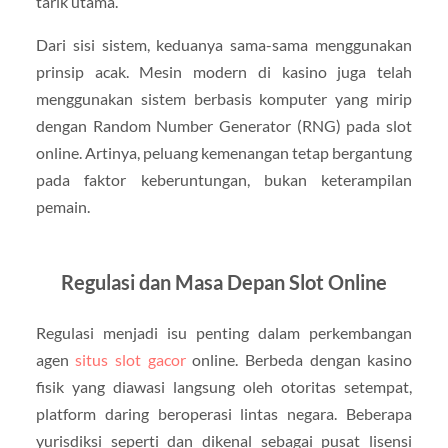
tarik utama.
Dari sisi sistem, keduanya sama-sama menggunakan
prinsip acak. Mesin modern di kasino juga telah
menggunakan sistem berbasis komputer yang mirip
dengan Random Number Generator (RNG) pada slot
online. Artinya, peluang kemenangan tetap bergantung
pada faktor keberuntungan, bukan keterampilan
pemain.
Regulasi dan Masa Depan Slot Online
Regulasi menjadi isu penting dalam perkembangan
agen
situs slot gacor
online. Berbeda dengan kasino
fisik yang diawasi langsung oleh otoritas setempat,
platform daring beroperasi lintas negara. Beberapa
yurisdiksi seperti dan dikenal sebagai pusat lisensi