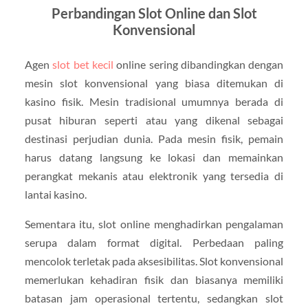
Perbandingan Slot Online dan Slot
Konvensional
Agen
slot bet kecil
online sering dibandingkan dengan
mesin slot konvensional yang biasa ditemukan di
kasino fisik. Mesin tradisional umumnya berada di
pusat hiburan seperti atau yang dikenal sebagai
destinasi perjudian dunia. Pada mesin fisik, pemain
harus datang langsung ke lokasi dan memainkan
perangkat mekanis atau elektronik yang tersedia di
lantai kasino.
Sementara itu, slot online menghadirkan pengalaman
serupa dalam format digital. Perbedaan paling
mencolok terletak pada aksesibilitas. Slot konvensional
memerlukan kehadiran fisik dan biasanya memiliki
batasan jam operasional tertentu, sedangkan slot