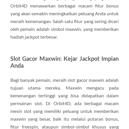
Orbit4D menawarkan berbagai macam fitur bonus
yang akan semakin meningkatkan peluang Anda untuk
meraih kemenangan. Salah satu fitur yang sering dicari
oleh pemain adalah simbol maxwin, yang memberikan
hadiah jackpot terbesar.
Slot Gacor Maxwin: Kejar Jackpot Impian
Anda
Bagi banyak pemain, meraih slot gacor maxwin adalah
tujuan utama mereka. Maxwin mengacu pada
kemenangan tertinggi yang bisa didapatkan dalam
permainan slot. Di Orbit4D, ada berbagai macam
mesin slot yang memiliki peluang untuk memberikan
maxwin yang besar, baik itu melalui putaran bonus,
fitur freespin, ataupun simbol-simbol khusus yang