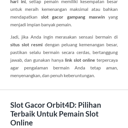
hari ini
, setiap pemain memiliki kesempatan besar
untuk meraih kemenangan maksimal atau bahkan
mendapatkan
slot gacor gampang maxwin
yang
menjadi impian banyak pemain.
Jadi, jika Anda ingin merasakan sensasi bermain di
situs slot resmi
dengan peluang kemenangan besar,
pastikan selalu bermain secara cerdas, bertanggung
jawab, dan gunakan hanya
link slot online
terpercaya
agar pengalaman bermain Anda tetap aman,
menyenangkan, dan penuh keberuntungan.
Slot Gacor Orbit4D: Pilihan
Terbaik Untuk Pemain Slot
Online