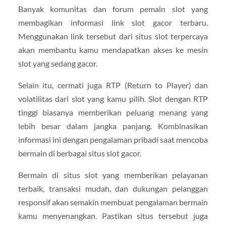
Banyak komunitas dan forum pemain slot yang
membagikan informasi link slot gacor terbaru.
Menggunakan link tersebut dari situs slot terpercaya
akan membantu kamu mendapatkan akses ke mesin
slot yang sedang gacor.
Selain itu, cermati juga RTP (Return to Player) dan
volatilitas dari slot yang kamu pilih. Slot dengan RTP
tinggi biasanya memberikan peluang menang yang
lebih besar dalam jangka panjang. Kombinasikan
informasi ini dengan pengalaman pribadi saat mencoba
bermain di berbagai situs slot gacor.
Bermain di situs slot yang memberikan pelayanan
terbaik, transaksi mudah, dan dukungan pelanggan
responsif akan semakin membuat pengalaman bermain
kamu menyenangkan. Pastikan situs tersebut juga