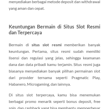
menyediakan berbagai metode deposit dan withdrawal
yang aman dan cepat.
Keuntungan Bermain di Situs Slot Resmi
dan Terpercaya
Bermain di
situs slot resmi
memberikan banyak
keuntungan. Pertama, situs resmi sudah memiliki
lisensi dan regulasi yang jelas, sehingga keamanan
dana dan data pribadi kamu terjamin. Situs resmi juga
biasanya menyediakan banyak pilihan permainan slot
dari provider ternama seperti Pragmatic Play,
Habanero, Microgaming, dan lainnya.
Di situs slot terpercaya, kamu bisa menemukan
berbagai promo menarik seperti bonus deposit, free
spin, dan cashback yang bisa membantu memperbesar