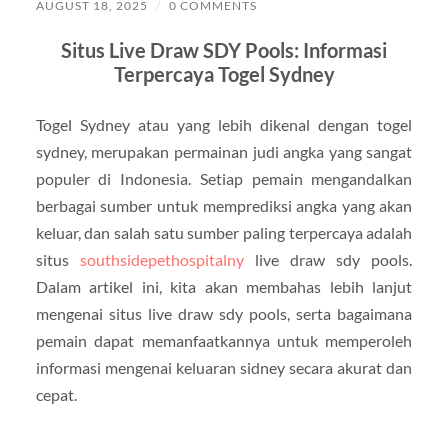
AUGUST 18, 2025
/
0 COMMENTS
Situs Live Draw SDY Pools: Informasi
Terpercaya Togel Sydney
Togel Sydney atau yang lebih dikenal dengan togel
sydney, merupakan permainan judi angka yang sangat
populer di Indonesia. Setiap pemain mengandalkan
berbagai sumber untuk memprediksi angka yang akan
keluar, dan salah satu sumber paling terpercaya adalah
situs
southsidepethospitalny
live draw sdy pools.
Dalam artikel ini, kita akan membahas lebih lanjut
mengenai situs live draw sdy pools, serta bagaimana
pemain dapat memanfaatkannya untuk memperoleh
informasi mengenai keluaran sidney secara akurat dan
cepat.