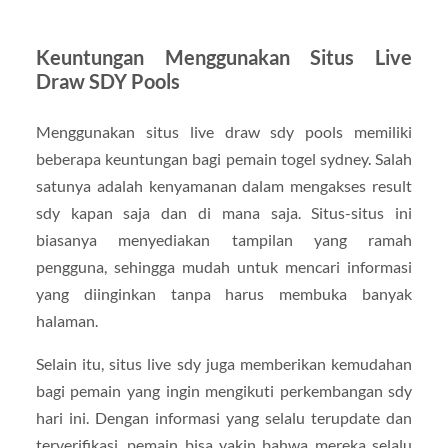
Keuntungan Menggunakan Situs Live
Draw SDY Pools
Menggunakan situs live draw sdy pools memiliki
beberapa keuntungan bagi pemain togel sydney. Salah
satunya adalah kenyamanan dalam mengakses result
sdy kapan saja dan di mana saja. Situs-situs ini
biasanya menyediakan tampilan yang ramah
pengguna, sehingga mudah untuk mencari informasi
yang diinginkan tanpa harus membuka banyak
halaman.
Selain itu, situs live sdy juga memberikan kemudahan
bagi pemain yang ingin mengikuti perkembangan sdy
hari ini. Dengan informasi yang selalu terupdate dan
terverifikasi, pemain bisa yakin bahwa mereka selalu