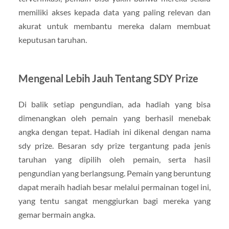
memiliki akses kepada data yang paling relevan dan
akurat untuk membantu mereka dalam membuat
keputusan taruhan.
Mengenal Lebih Jauh Tentang SDY Prize
Di balik setiap pengundian, ada hadiah yang bisa
dimenangkan oleh pemain yang berhasil menebak
angka dengan tepat. Hadiah ini dikenal dengan nama
sdy prize. Besaran sdy prize tergantung pada jenis
taruhan yang dipilih oleh pemain, serta hasil
pengundian yang berlangsung. Pemain yang beruntung
dapat meraih hadiah besar melalui permainan togel ini,
yang tentu sangat menggiurkan bagi mereka yang
gemar bermain angka.