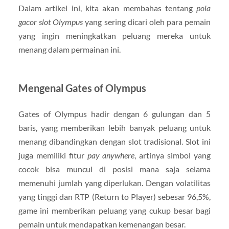
Dalam
artikel
ini,
kita
akan
membahas
tentang
pola
gacor
slot
Olympus
yang
sering
dicari
oleh
para
pemain
yang
ingin
meningkatkan
peluang
mereka
untuk
menang
dalam
permainan
ini.
Mengenal
Gates
of
Olympus
Gates
of
Olympus
hadir
dengan
6
gulungan
dan
5
baris,
yang
memberikan
lebih
banyak
peluang
untuk
menang
dibandingkan
dengan
slot
tradisional.
Slot
ini
juga
memiliki
fitur
pay
anywhere
,
artinya
simbol
yang
cocok
bisa
muncul
di
posisi
mana
saja
selama
memenuhi
jumlah
yang
diperlukan.
Dengan
volatilitas
yang
tinggi
dan
RTP (
Return
to
Player)
sebesar
96,5%,
game
ini
memberikan
peluang
yang
cukup
besar
bagi
pemain
untuk
mendapatkan
kemenangan
besar.