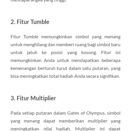
2.
Fitur
Tumble
Fitur
Tumble
memungkinkan
simbol
yang
menang
untuk
menghilang
dan
memberi
ruang
bagi
simbol
baru
untuk
jatuh
ke
posisi
yang
kosong.
Fitur
ini
memungkinkan
Anda
untuk
mendapatkan
beberapa
kemenangan
berturut-
turut
dalam
satu
putaran,
yang
bisa
meningkatkan
total
hadiah
Anda
secara
signifikan.
3.
Fitur
Multiplier
Pada
setiap
putaran
dalam
Gates
of
Olympus,
simbol
yang
menang
dapat
memberikan
multiplier
yang
meningkatkan
nilai
hadiah.
Multiplier
ini
dapat