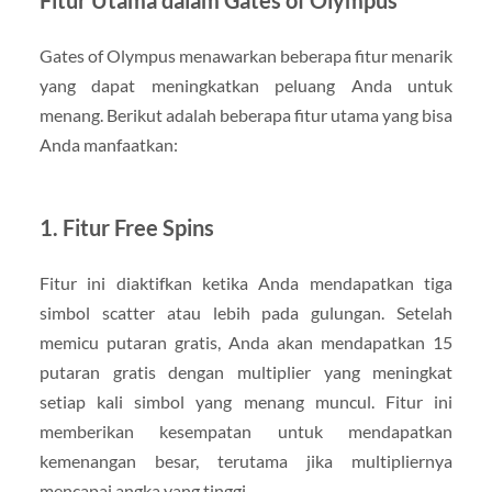
Gates
of
Olympus
menawarkan
beberapa
fitur
menarik
yang
dapat
meningkatkan
peluang
Anda
untuk
menang.
Berikut
adalah
beberapa
fitur
utama
yang
bisa
Anda
manfaatkan:
1.
Fitur
Free
Spins
Fitur
ini
diaktifkan
ketika
Anda
mendapatkan
tiga
simbol
scatter
atau
lebih
pada
gulungan.
Setelah
memicu
putaran
gratis,
Anda
akan
mendapatkan
15
putaran
gratis
dengan
multiplier
yang
meningkat
setiap
kali
simbol
yang
menang
muncul.
Fitur
ini
memberikan
kesempatan
untuk
mendapatkan
kemenangan
besar,
terutama
jika
multipliernya
mencapai
angka
yang
tinggi.