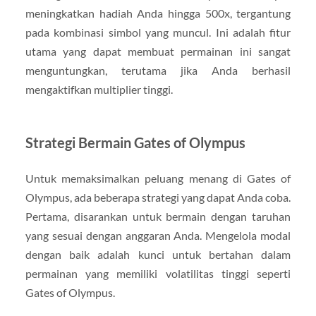
meningkatkan
hadiah
Anda
hingga
500x,
tergantung
pada
kombinasi
simbol
yang
muncul.
Ini
adalah
fitur
utama
yang
dapat
membuat
permainan
ini
sangat
menguntungkan,
terutama
jika
Anda
berhasil
mengaktifkan
multiplier
tinggi.
Strategi
Bermain
Gates
of
Olympus
Untuk
memaksimalkan
peluang
menang
di
Gates
of
Olympus,
ada
beberapa
strategi
yang
dapat
Anda
coba.
Pertama,
disarankan
untuk
bermain
dengan
taruhan
yang
sesuai
dengan
anggaran
Anda.
Mengelola
modal
dengan
baik
adalah
kunci
untuk
bertahan
dalam
permainan
yang
memiliki
volatilitas
tinggi
seperti
Gates
of
Olympus.