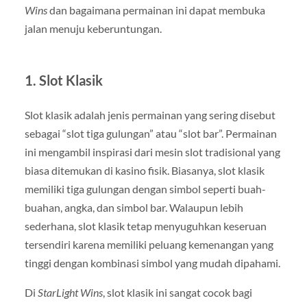
Wins
dan bagaimana permainan ini dapat membuka
jalan menuju keberuntungan.
1.
Slot Klasik
Slot klasik adalah jenis permainan yang sering disebut
sebagai “slot tiga gulungan” atau “slot bar”. Permainan
ini mengambil inspirasi dari mesin slot tradisional yang
biasa ditemukan di kasino fisik. Biasanya, slot klasik
memiliki tiga gulungan dengan simbol seperti buah-
buahan, angka, dan simbol bar. Walaupun lebih
sederhana, slot klasik tetap menyuguhkan keseruan
tersendiri karena memiliki peluang kemenangan yang
tinggi dengan kombinasi simbol yang mudah dipahami.
Di
StarLight Wins
, slot klasik ini sangat cocok bagi