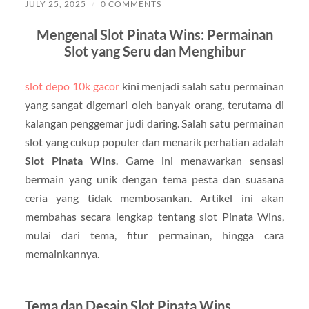
JULY 25, 2025
/
0 COMMENTS
Mengenal Slot Pinata Wins: Permainan
Slot yang Seru dan Menghibur
slot depo 10k gacor
kini menjadi salah satu permainan
yang sangat digemari oleh banyak orang, terutama di
kalangan penggemar judi daring. Salah satu permainan
slot yang cukup populer dan menarik perhatian adalah
Slot Pinata Wins
. Game ini menawarkan sensasi
bermain yang unik dengan tema pesta dan suasana
ceria yang tidak membosankan. Artikel ini akan
membahas secara lengkap tentang slot Pinata Wins,
mulai dari tema, fitur permainan, hingga cara
memainkannya.
Tema dan Desain Slot Pinata Wins