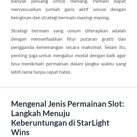
banyak peluang untuk menang. Pemain dapat
menyesuaikan jumlah garis aktif sesuai dengan
keinginan dan strategi bermain masing-masing.
Strategi bermain yang umum diterapkan adalah
dengan memanfaatkan fitur putaran gratis dan
pengganda kemenangan secara maksimal. Selain itu,
penting juga untuk mengatur modal dengan baik agar
bisa menikmati permainan dalam jangka waktu yang
lebih lama tanpa cepat habis.
Mengenal Jenis Permainan Slot:
Langkah Menuju
Keberuntungan di StarLight
Wins