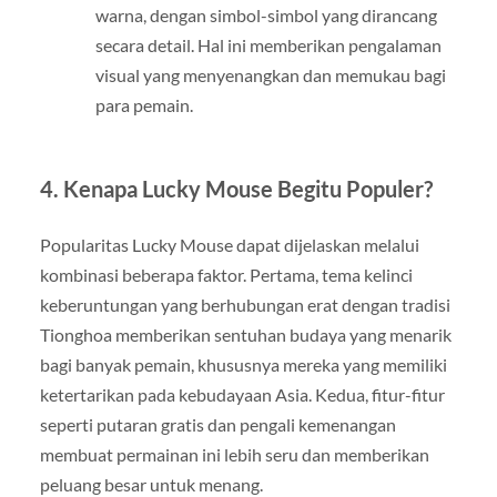
warna, dengan simbol-simbol yang dirancang
secara detail. Hal ini memberikan pengalaman
visual yang menyenangkan dan memukau bagi
para pemain.
4.
Kenapa Lucky Mouse Begitu Populer?
Popularitas Lucky Mouse dapat dijelaskan melalui
kombinasi beberapa faktor. Pertama, tema kelinci
keberuntungan yang berhubungan erat dengan tradisi
Tionghoa memberikan sentuhan budaya yang menarik
bagi banyak pemain, khususnya mereka yang memiliki
ketertarikan pada kebudayaan Asia. Kedua, fitur-fitur
seperti putaran gratis dan pengali kemenangan
membuat permainan ini lebih seru dan memberikan
peluang besar untuk menang.