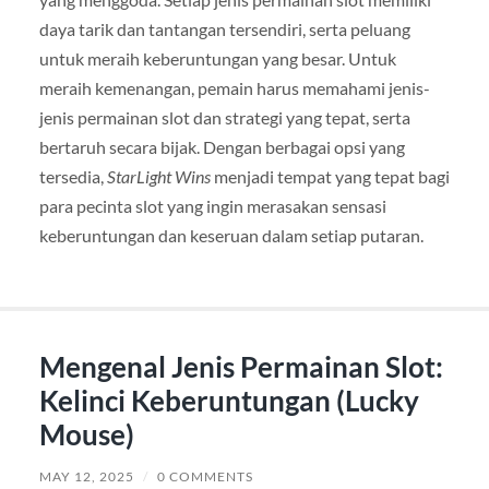
daya tarik dan tantangan tersendiri, serta peluang
untuk meraih keberuntungan yang besar. Untuk
meraih kemenangan, pemain harus memahami jenis-
jenis permainan slot dan strategi yang tepat, serta
bertaruh secara bijak. Dengan berbagai opsi yang
tersedia,
StarLight Wins
menjadi tempat yang tepat bagi
para pecinta slot yang ingin merasakan sensasi
keberuntungan dan keseruan dalam setiap putaran.
Mengenal Jenis Permainan Slot:
Kelinci Keberuntungan (Lucky
Mouse)
MAY 12, 2025
/
0 COMMENTS