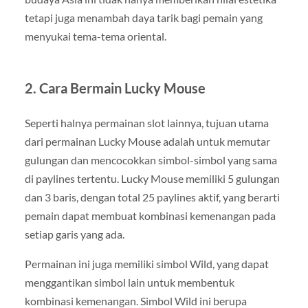
tetapi juga menambah daya tarik bagi pemain yang
menyukai tema-tema oriental.
2.
Cara Bermain Lucky Mouse
Seperti halnya permainan slot lainnya, tujuan utama
dari permainan Lucky Mouse adalah untuk memutar
gulungan dan mencocokkan simbol-simbol yang sama
di paylines tertentu. Lucky Mouse memiliki 5 gulungan
dan 3 baris, dengan total 25 paylines aktif, yang berarti
pemain dapat membuat kombinasi kemenangan pada
setiap garis yang ada.
Permainan ini juga memiliki simbol Wild, yang dapat
menggantikan simbol lain untuk membentuk
kombinasi kemenangan. Simbol Wild ini berupa