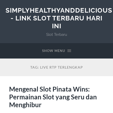
SIMPLYHEALTHYANDDELICIOUS
- LINK SLOT TERBARU HARI
INI
Slot Terbaru
SHOW MENU
TAG:
LIVE RTP TERLENGKAP
Mengenal Slot Pinata Wins:
Permainan Slot yang Seru dan
Menghibur