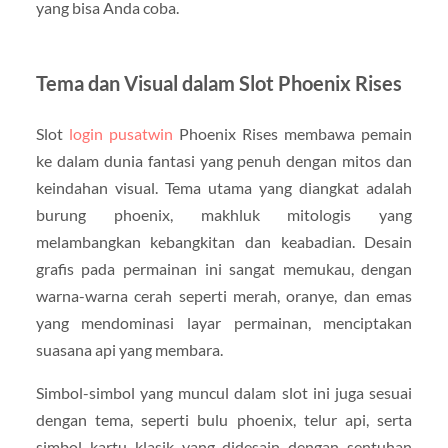
yang bisa Anda coba.
Tema dan Visual dalam Slot Phoenix Rises
Slot
login pusatwin
Phoenix Rises membawa pemain
ke dalam dunia fantasi yang penuh dengan mitos dan
keindahan visual. Tema utama yang diangkat adalah
burung phoenix, makhluk mitologis yang
melambangkan kebangkitan dan keabadian. Desain
grafis pada permainan ini sangat memukau, dengan
warna-warna cerah seperti merah, oranye, dan emas
yang mendominasi layar permainan, menciptakan
suasana api yang membara.
Simbol-simbol yang muncul dalam slot ini juga sesuai
dengan tema, seperti bulu phoenix, telur api, serta
simbol kartu klasik yang didesain dengan sentuhan