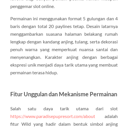
penggemar slot online.
Permainan ini menggunakan format 5 gulungan dan 4
baris dengan total 20 paylines tetap. Desain latarnya
menggambarkan suasana halaman belakang rumah
lengkap dengan kandang anjing, tulang, serta dekorasi
penuh warna yang memperkuat nuansa santai dan
menyenangkan. Karakter anjing dengan berbagai
ekspresi unik menjadi daya tarik utama yang membuat
permainan terasa hidup.
Fitur Unggulan dan Mekanisme Permainan
Salah satu daya tarik utama dari slot
https://www.paradisepupresort.com/about
adalah
fitur Wild yang hadir dalam bentuk simbol anjing