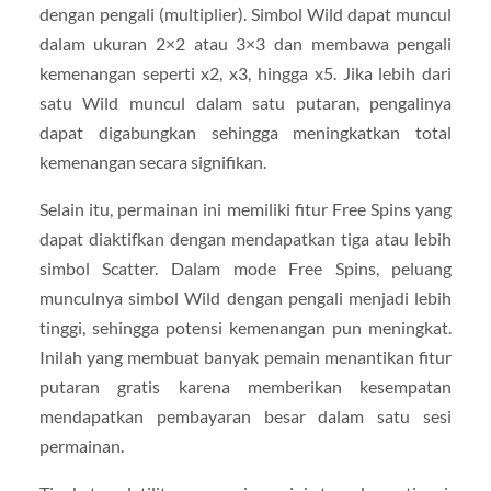
dengan pengali (multiplier). Simbol Wild dapat muncul
dalam ukuran 2×2 atau 3×3 dan membawa pengali
kemenangan seperti x2, x3, hingga x5. Jika lebih dari
satu Wild muncul dalam satu putaran, pengalinya
dapat digabungkan sehingga meningkatkan total
kemenangan secara signifikan.
Selain itu, permainan ini memiliki fitur Free Spins yang
dapat diaktifkan dengan mendapatkan tiga atau lebih
simbol Scatter. Dalam mode Free Spins, peluang
munculnya simbol Wild dengan pengali menjadi lebih
tinggi, sehingga potensi kemenangan pun meningkat.
Inilah yang membuat banyak pemain menantikan fitur
putaran gratis karena memberikan kesempatan
mendapatkan pembayaran besar dalam satu sesi
permainan.