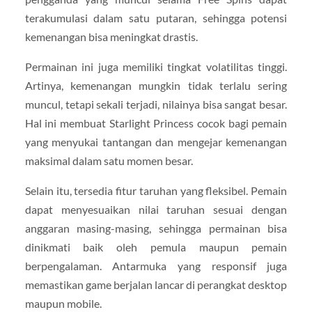
terakumulasi dalam satu putaran, sehingga potensi
kemenangan bisa meningkat drastis.
Permainan ini juga memiliki tingkat volatilitas tinggi.
Artinya, kemenangan mungkin tidak terlalu sering
muncul, tetapi sekali terjadi, nilainya bisa sangat besar.
Hal ini membuat Starlight Princess cocok bagi pemain
yang menyukai tantangan dan mengejar kemenangan
maksimal dalam satu momen besar.
Selain itu, tersedia fitur taruhan yang fleksibel. Pemain
dapat menyesuaikan nilai taruhan sesuai dengan
anggaran masing-masing, sehingga permainan bisa
dinikmati baik oleh pemula maupun pemain
berpengalaman. Antarmuka yang responsif juga
memastikan game berjalan lancar di perangkat desktop
maupun mobile.