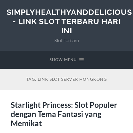
SIMPLYHEALTHYANDDELICIOUS
- LINK SLOT TERBARU HARI
INI
Slot Terbaru
SHOW MENU
TAG:
LINK SLOT SERVER HONGKONG
Starlight Princess: Slot Populer
dengan Tema Fantasi yang
Memikat