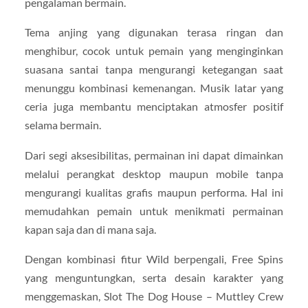
pengalaman bermain.
Tema anjing yang digunakan terasa ringan dan
menghibur, cocok untuk pemain yang menginginkan
suasana santai tanpa mengurangi ketegangan saat
menunggu kombinasi kemenangan. Musik latar yang
ceria juga membantu menciptakan atmosfer positif
selama bermain.
Dari segi aksesibilitas, permainan ini dapat dimainkan
melalui perangkat desktop maupun mobile tanpa
mengurangi kualitas grafis maupun performa. Hal ini
memudahkan pemain untuk menikmati permainan
kapan saja dan di mana saja.
Dengan kombinasi fitur Wild berpengali, Free Spins
yang menguntungkan, serta desain karakter yang
menggemaskan, Slot The Dog House – Muttley Crew