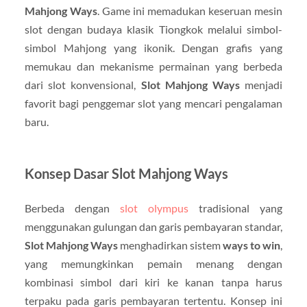
Mahjong Ways
. Game ini memadukan keseruan mesin
slot dengan budaya klasik Tiongkok melalui simbol-
simbol Mahjong yang ikonik. Dengan grafis yang
memukau dan mekanisme permainan yang berbeda
dari slot konvensional,
Slot Mahjong Ways
menjadi
favorit bagi penggemar slot yang mencari pengalaman
baru.
Konsep Dasar Slot Mahjong Ways
Berbeda dengan
slot olympus
tradisional yang
menggunakan gulungan dan garis pembayaran standar,
Slot Mahjong Ways
menghadirkan sistem
ways to win
,
yang memungkinkan pemain menang dengan
kombinasi simbol dari kiri ke kanan tanpa harus
terpaku pada garis pembayaran tertentu. Konsep ini