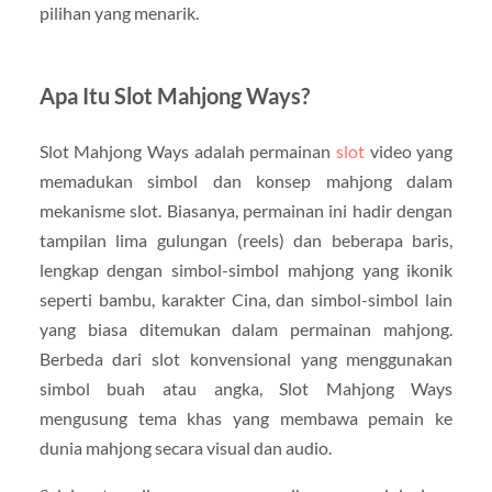
pilihan yang menarik.
Apa Itu Slot Mahjong Ways?
Slot Mahjong Ways adalah permainan
slot
video yang
memadukan simbol dan konsep mahjong dalam
mekanisme slot. Biasanya, permainan ini hadir dengan
tampilan lima gulungan (reels) dan beberapa baris,
lengkap dengan simbol-simbol mahjong yang ikonik
seperti bambu, karakter Cina, dan simbol-simbol lain
yang biasa ditemukan dalam permainan mahjong.
Berbeda dari slot konvensional yang menggunakan
simbol buah atau angka, Slot Mahjong Ways
mengusung tema khas yang membawa pemain ke
dunia mahjong secara visual dan audio.