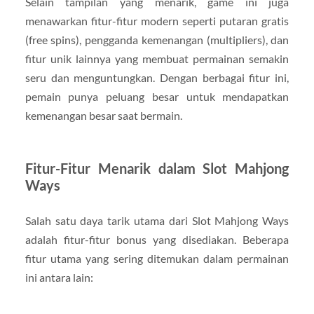
Selain tampilan yang menarik, game ini juga
menawarkan fitur-fitur modern seperti putaran gratis
(free spins), pengganda kemenangan (multipliers), dan
fitur unik lainnya yang membuat permainan semakin
seru dan menguntungkan. Dengan berbagai fitur ini,
pemain punya peluang besar untuk mendapatkan
kemenangan besar saat bermain.
Fitur-Fitur Menarik dalam Slot Mahjong
Ways
Salah satu daya tarik utama dari Slot Mahjong Ways
adalah fitur-fitur bonus yang disediakan. Beberapa
fitur utama yang sering ditemukan dalam permainan
ini antara lain: