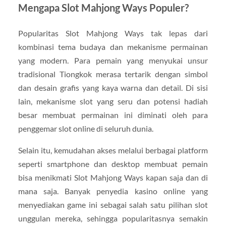
Mengapa Slot Mahjong Ways Populer?
Popularitas Slot Mahjong Ways tak lepas dari
kombinasi tema budaya dan mekanisme permainan
yang modern. Para pemain yang menyukai unsur
tradisional Tiongkok merasa tertarik dengan simbol
dan desain grafis yang kaya warna dan detail. Di sisi
lain, mekanisme slot yang seru dan potensi hadiah
besar membuat permainan ini diminati oleh para
penggemar slot online di seluruh dunia.
Selain itu, kemudahan akses melalui berbagai platform
seperti smartphone dan desktop membuat pemain
bisa menikmati Slot Mahjong Ways kapan saja dan di
mana saja. Banyak penyedia kasino online yang
menyediakan game ini sebagai salah satu pilihan slot
unggulan mereka, sehingga popularitasnya semakin