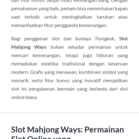
pemahaman yang baik, pemain bisa menentukan kapan
saat terbaik untuk meningkatkan taruhan atau
memanfaatkan fitur pengganda kemenangan.
Bagi penggemar slot dan budaya Tiongkok,
Slot
Mahjong Ways
bukan sekadar permainan untuk
mencari kemenangan, tetapi juga hiburan yang
memadukan estetika tradisional dengan keseruan
modern. Grafis yang menawan, kombinasi simbol yang
menarik, serta fitur bonus yang inovatif menjadikan
slot ini pengalaman bermain yang berbeda dari slot
online biasa.
Slot Mahjong Ways: Permainan