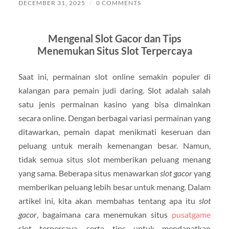
DECEMBER 31, 2025
/
0 COMMENTS
Mengenal Slot Gacor dan Tips
Menemukan Situs Slot Terpercaya
Saat ini, permainan slot online semakin populer di
kalangan para pemain judi daring. Slot adalah salah
satu jenis permainan kasino yang bisa dimainkan
secara online. Dengan berbagai variasi permainan yang
ditawarkan, pemain dapat menikmati keseruan dan
peluang untuk meraih kemenangan besar. Namun,
tidak semua situs slot memberikan peluang menang
yang sama. Beberapa situs menawarkan
slot gacor
yang
memberikan peluang lebih besar untuk menang. Dalam
artikel ini, kita akan membahas tentang apa itu
slot
gacor
, bagaimana cara menemukan situs
pusatgame
slot terpercaya, serta tips untuk mendapatkan