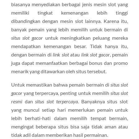
biasanya menyediakan berbagai jenis mesin slot yang
memiliki tingkat kemenangan lebih tinggi
dibandingkan dengan mesin slot lainnya. Karena itu,
banyak pemain yang lebih memilih untuk bermain di
situs slot gacor
untuk meningkatkan peluang mereka
mendapatkan kemenangan besar. Tidak hanya itu,
dengan bermain di
link slot
atau
link slot gacor
, pemain
juga dapat memanfaatkan berbagai bonus dan promo
menarik yang ditawarkan oleh situs tersebut.
Untuk memastikan bahwa pemain bermain di
situs slot
gacor
yang terpercaya, penting untuk memilih
situs slot
resmi
dan
situs slot terpercaya
. Banyaknya situs slot
yang muncul setiap hari memerlukan pemain untuk
lebih berhati-hati dalam memilih tempat bermain,
mengingat beberapa situs bisa saja tidak aman atau
tidak adil dalam memberikan hasil permainan.