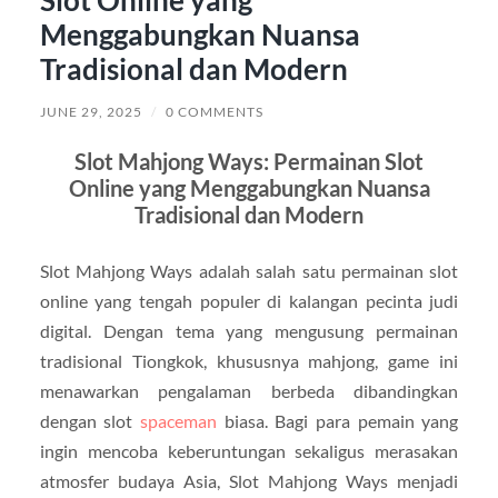
Slot Online yang
Menggabungkan Nuansa
Tradisional dan Modern
JUNE 29, 2025
/
0 COMMENTS
Slot Mahjong Ways: Permainan Slot
Online yang Menggabungkan Nuansa
Tradisional dan Modern
Slot Mahjong Ways adalah salah satu permainan slot
online yang tengah populer di kalangan pecinta judi
digital. Dengan tema yang mengusung permainan
tradisional Tiongkok, khususnya mahjong, game ini
menawarkan pengalaman berbeda dibandingkan
dengan slot
spaceman
biasa. Bagi para pemain yang
ingin mencoba keberuntungan sekaligus merasakan
atmosfer budaya Asia, Slot Mahjong Ways menjadi