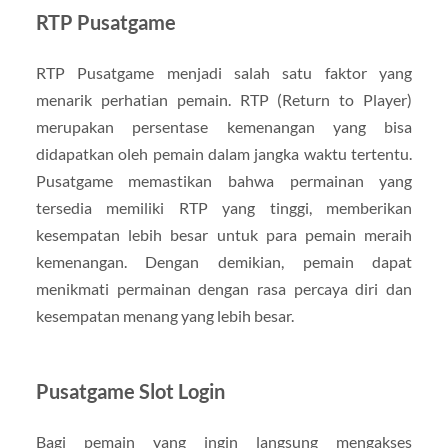
RTP Pusatgame
RTP Pusatgame menjadi salah satu faktor yang
menarik perhatian pemain. RTP (Return to Player)
merupakan persentase kemenangan yang bisa
didapatkan oleh pemain dalam jangka waktu tertentu.
Pusatgame memastikan bahwa permainan yang
tersedia memiliki RTP yang tinggi, memberikan
kesempatan lebih besar untuk para pemain meraih
kemenangan. Dengan demikian, pemain dapat
menikmati permainan dengan rasa percaya diri dan
kesempatan menang yang lebih besar.
Pusatgame Slot Login
Bagi pemain yang ingin langsung mengakses