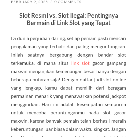
FEBRUARY 9, 2025
/
0 COMMENTS
Slot Resmi vs. Slot Ilegal: Pentingnya
Bermain di Link Slot yang Tepat
Di dunia perjudian daring, setiap pemain pasti mencari
pengalaman yang terbaik dan paling menguntungkan.
Inilah saatnya bergabung dengan bandar slot
terkemuka, di mana situs
link slot
gacor gampang
maxwin menjanjikan kemenangan besar hanya dengan
beberapa putaran saja! Dengan daftar judi slot online
yang lengkap, kamu dapat memilih dari beragam
permainan menarik yang menawarkan potensi jackpot
menggiurkan. Hari ini adalah kesempatan sempurna
untuk mencoba peruntunganmu pada slot gacor
maxwin, karena banyak pemain telah berhasil meraih
keberuntungan luar biasa dalam waktu singkat. Jangan