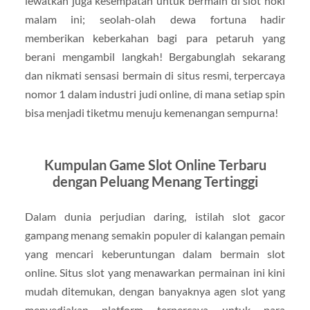
lewatkan juga kesempatan untuk bermain di slot hoki
malam ini; seolah-olah dewa fortuna hadir
memberikan keberkahan bagi para petaruh yang
berani mengambil langkah! Bergabunglah sekarang
dan nikmati sensasi bermain di situs resmi, terpercaya
nomor 1 dalam industri judi online, di mana setiap spin
bisa menjadi tiketmu menuju kemenangan sempurna!
Kumpulan Game Slot Online Terbaru
dengan Peluang Menang Tertinggi
Dalam dunia perjudian daring, istilah slot gacor
gampang menang semakin populer di kalangan pemain
yang mencari keberuntungan dalam bermain slot
online. Situs slot yang menawarkan permainan ini kini
mudah ditemukan, dengan banyaknya agen slot yang
menyediakan platform terpercaya untuk para