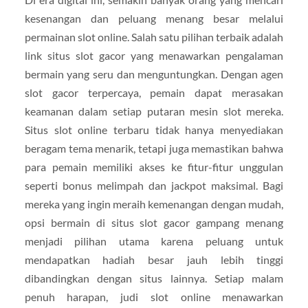
kesenangan dan peluang menang besar melalui
permainan slot online. Salah satu pilihan terbaik adalah
link situs slot gacor yang menawarkan pengalaman
bermain yang seru dan menguntungkan. Dengan agen
slot gacor terpercaya, pemain dapat merasakan
keamanan dalam setiap putaran mesin slot mereka.
Situs slot online terbaru tidak hanya menyediakan
beragam tema menarik, tetapi juga memastikan bahwa
para pemain memiliki akses ke fitur-fitur unggulan
seperti bonus melimpah dan jackpot maksimal. Bagi
mereka yang ingin meraih kemenangan dengan mudah,
opsi bermain di situs slot gacor gampang menang
menjadi pilihan utama karena peluang untuk
mendapatkan hadiah besar jauh lebih tinggi
dibandingkan dengan situs lainnya. Setiap malam
penuh harapan, judi slot online menawarkan