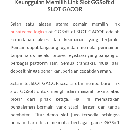
Keunggulan Memilih Link Slot GGSoft di
SLOT GACOR
Salah satu alasan utama pemain memilih link
pusatgame login
slot GGSoft di SLOT GACOR adalah
kemudahan akses dan keamanan yang terjamin.
Pemain dapat langsung login dan memulai permainan
tanpa harus melalui proses registrasi yang panjang di
berbagai platform lain. Semua transaksi, mulai dari
deposit hingga penarikan, berjalan cepat dan aman.
Selain itu, SLOT GACOR secara rutin memperbarui link
slot GGSoft untuk menghindari masalah teknis atau
blokir dari pihak ketiga. Hal ini memastikan
pengalaman bermain yang stabil, lancar, dan tanpa
hambatan. Fitur demo slot juga tersedia, sehingga
pemain baru bisa mencoba berbagai game GGSoft