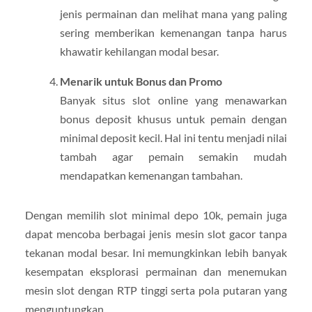
jenis permainan dan melihat mana yang paling
sering memberikan kemenangan tanpa harus
khawatir kehilangan modal besar.
Menarik untuk Bonus dan Promo
Banyak situs slot online yang menawarkan
bonus deposit khusus untuk pemain dengan
minimal deposit kecil. Hal ini tentu menjadi nilai
tambah agar pemain semakin mudah
mendapatkan kemenangan tambahan.
Dengan memilih slot minimal depo 10k, pemain juga
dapat mencoba berbagai jenis mesin slot gacor tanpa
tekanan modal besar. Ini memungkinkan lebih banyak
kesempatan eksplorasi permainan dan menemukan
mesin slot dengan RTP tinggi serta pola putaran yang
menguntungkan.