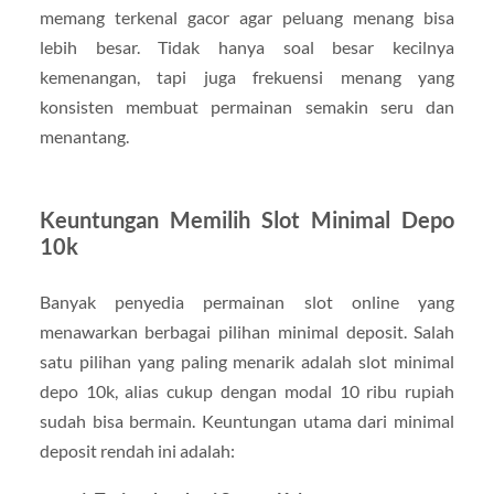
memang terkenal gacor agar peluang menang bisa
lebih besar. Tidak hanya soal besar kecilnya
kemenangan, tapi juga frekuensi menang yang
konsisten membuat permainan semakin seru dan
menantang.
Keuntungan Memilih Slot Minimal Depo
10k
Banyak penyedia permainan slot online yang
menawarkan berbagai pilihan minimal deposit. Salah
satu pilihan yang paling menarik adalah slot minimal
depo 10k, alias cukup dengan modal 10 ribu rupiah
sudah bisa bermain. Keuntungan utama dari minimal
deposit rendah ini adalah: