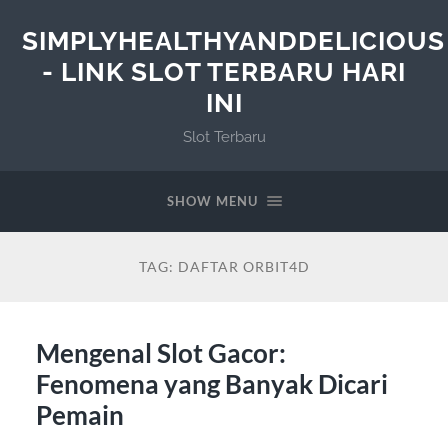
SIMPLYHEALTHYANDDELICIOUS
- LINK SLOT TERBARU HARI
INI
Slot Terbaru
SHOW MENU
TAG:
DAFTAR ORBIT4D
Mengenal Slot Gacor:
Fenomena yang Banyak Dicari
Pemain